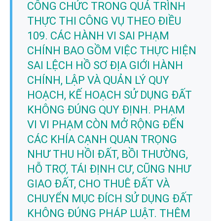
CÔNG CHỨC TRONG QUÁ TRÌNH
THỰC THI CÔNG VỤ THEO ĐIỀU
109. CÁC HÀNH VI SAI PHẠM
CHÍNH BAO GỒM VIỆC THỰC HIỆN
SAI LỆCH HỒ SƠ ĐỊA GIỚI HÀNH
CHÍNH, LẬP VÀ QUẢN LÝ QUY
HOẠCH, KẾ HOẠCH SỬ DỤNG ĐẤT
KHÔNG ĐÚNG QUY ĐỊNH. PHẠM
VI VI PHẠM CÒN MỞ RỘNG ĐẾN
CÁC KHÍA CẠNH QUAN TRỌNG
NHƯ THU HỒI ĐẤT, BỒI THƯỜNG,
HỖ TRỢ, TÁI ĐỊNH CƯ, CŨNG NHƯ
GIAO ĐẤT, CHO THUÊ ĐẤT VÀ
CHUYỂN MỤC ĐÍCH SỬ DỤNG ĐẤT
KHÔNG ĐÚNG PHÁP LUẬT. THÊM