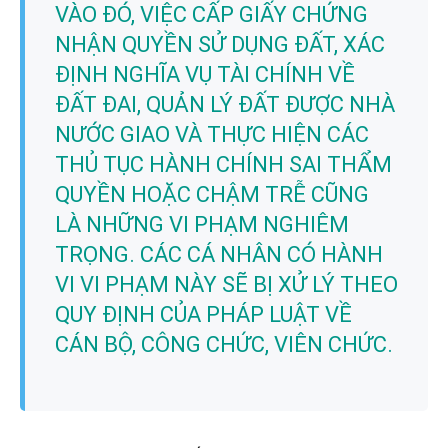
VÀO ĐÓ, VIỆC CẤP GIẤY CHỨNG
NHẬN QUYỀN SỬ DỤNG ĐẤT, XÁC
ĐỊNH NGHĨA VỤ TÀI CHÍNH VỀ
ĐẤT ĐAI, QUẢN LÝ ĐẤT ĐƯỢC NHÀ
NƯỚC GIAO VÀ THỰC HIỆN CÁC
THỦ TỤC HÀNH CHÍNH SAI THẨM
QUYỀN HOẶC CHẬM TRỄ CŨNG
LÀ NHỮNG VI PHẠM NGHIÊM
TRỌNG. CÁC CÁ NHÂN CÓ HÀNH
VI VI PHẠM NÀY SẼ BỊ XỬ LÝ THEO
QUY ĐỊNH CỦA PHÁP LUẬT VỀ
CÁN BỘ, CÔNG CHỨC, VIÊN CHỨC.