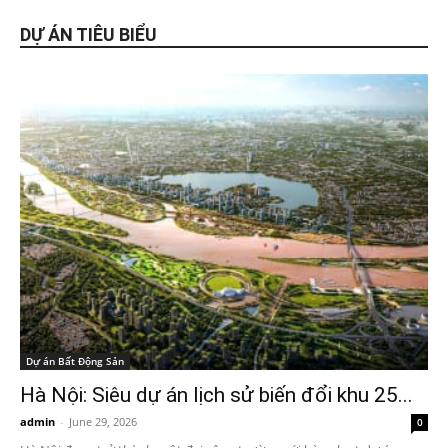
DỰ ÁN TIÊU BIỂU
Dự án Bất Động Sản
Hà Nội: Siêu dự án lịch sử biến đổi khu 25...
admin
-
June 29, 2026
0