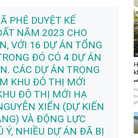
ĐÃ PHÊ DUYỆT KẾ
ĐẤT NĂM 2023 CHO
, VỚI 16 DỰ ÁN TỔNG
 TRONG ĐÓ CÓ 4 DỰ ÁN
D
H
N. CÁC DỰ ÁN TRỌNG
k
M KHU ĐÔ THỊ MỚI
ad
Hà
HU ĐÔ THỊ MỚI HẠ
lo
ph
NGUYỄN XIỂN (DỰ KIẾN
ẦNG) VÀ ĐỘNG LỰC
Ý, NHIỀU DỰ ÁN ĐÃ BỊ