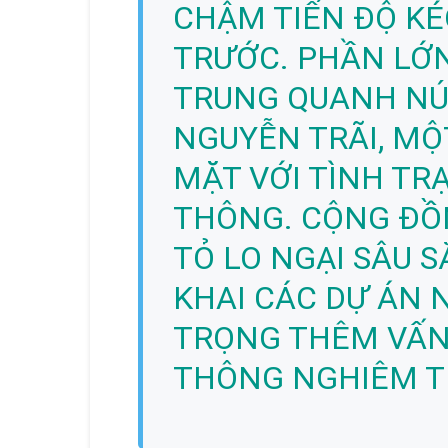
CHẬM TIẾN ĐỘ KÉ
TRƯỚC. PHẦN LỚN
TRUNG QUANH NÚT
NGUYỄN TRÃI, MỘ
MẶT VỚI TÌNH TR
THÔNG. CỘNG ĐỒ
TỎ LO NGẠI SÂU S
KHAI CÁC DỰ ÁN 
TRỌNG THÊM VẤN
THÔNG NGHIÊM TR