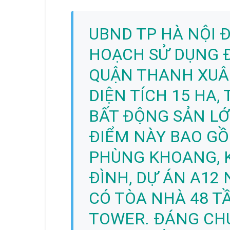
UBND TP HÀ NỘI 
HOẠCH SỬ DỤNG 
QUẬN THANH XUÂN
DIỆN TÍCH 15 HA,
BẤT ĐỘNG SẢN LỚ
ĐIỂM NÀY BAO GỒ
PHÙNG KHOANG, K
ĐÌNH, DỰ ÁN A12 
CÓ TÒA NHÀ 48 T
TOWER. ĐÁNG CHÚ 