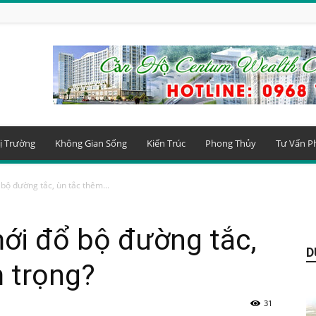
ị Trường
Không Gian Sống
Kiến Trúc
Phong Thủy
Tư Vấn P
bộ đường tắc, ùn tắc thêm...
ới đổ bộ đường tắc,
D
 trọng?
31