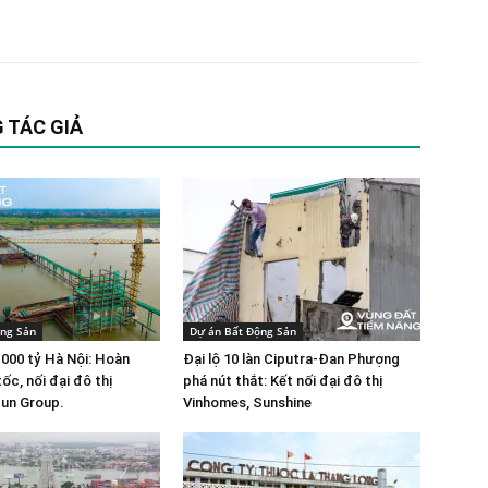
 TÁC GIẢ
ộng Sản
Dự án Bất Động Sản
.000 tỷ Hà Nội: Hoàn
Đại lộ 10 làn Ciputra-Đan Phượng
ốc, nối đại đô thị
phá nút thắt: Kết nối đại đô thị
un Group.
Vinhomes, Sunshine