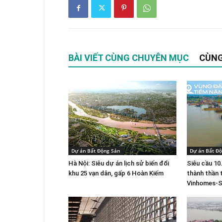
BÀI VIẾT CÙNG CHUYÊN MỤC
CÙNG
Dự án Bất Động Sản
Dự án Bất Đ
Hà Nội: Siêu dự án lịch sử biến đổi
Siêu cầu 10
khu 25 vạn dân, gấp 6 Hoàn Kiếm
thành thần t
Vinhomes-S