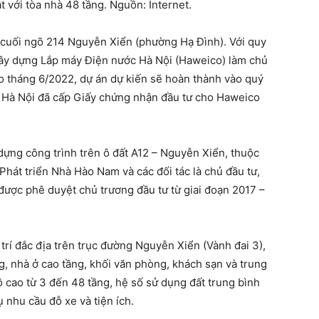
 với tòa nhà 48 tầng. Nguồn: Internet.
tại cuối ngõ 214 Nguyễn Xiển (phường Hạ Đình). Với quy
ây dựng Lắp máy Điện nước Hà Nội (Haweico) làm chủ
ào tháng 6/2022, dự án dự kiến sẽ hoàn thành vào quý
P Hà Nội đã cấp Giấy chứng nhận đầu tư cho Haweico
dựng công trình trên ô đất A12 – Nguyễn Xiển, thuộc
át triển Nhà Hào Nam và các đối tác là chủ đầu tư,
được phê duyệt chủ trương đầu tư từ giai đoạn 2017 –
trí đắc địa trên trục đường Nguyễn Xiển (Vành đai 3),
g, nhà ở cao tầng, khối văn phòng, khách sạn và trung
ộ cao từ 3 đến 48 tầng, hệ số sử dụng đất trung bình
 nhu cầu đỗ xe và tiện ích.