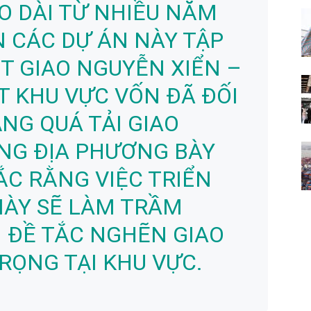
O DÀI TỪ NHIỀU NĂM
 CÁC DỰ ÁN NÀY TẬP
 GIAO NGUYỄN XIỂN –
T KHU VỰC VỐN ĐÃ ĐỐI
ẠNG QUÁ TẢI GIAO
NG ĐỊA PHƯƠNG BÀY
ẮC RẰNG VIỆC TRIỂN
NÀY SẼ LÀM TRẦM
 ĐỀ TẮC NGHẼN GIAO
ỌNG TẠI KHU VỰC.