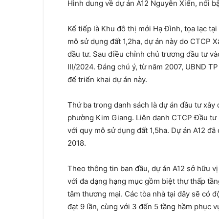
Hình dung về dự án A12 Nguyễn Xiển, nổi bật
Kế tiếp là Khu đô thị mới Hạ Đình, tọa lạc 
mô sử dụng đất 1,2ha, dự án này do CTCP X
đầu tư. Sau điều chỉnh chủ trương đầu tư v
III/2024. Đáng chú ý, từ năm 2007, UBND T
để triển khai dự án này.
Thứ ba trong danh sách là dự án đầu tư xây 
phường Kim Giang. Liên danh CTCP Đầu tư Ph
với quy mô sử dụng đất 1,5ha. Dự án A12 đã 
2018.
Theo thông tin ban đầu, dự án A12 sở hữu vị 
với đa dạng hạng mục gồm biệt thự thấp tần
tâm thương mại. Các tòa nhà tại đây sẽ có đ
đạt 9 lần, cùng với 3 đến 5 tầng hầm phục vụ