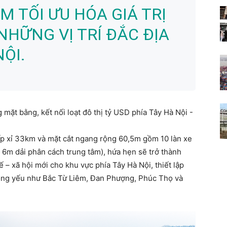
M TỐI ƯU HÓA GIÁ TRỊ
NHỮNG VỊ TRÍ ĐẮC ĐỊA
ỘI.
xấp xỉ 33km và mặt cắt ngang rộng 60,5m gồm 10 làn xe
6m dải phân cách trung tâm), hứa hẹn sẽ trở thành
ế – xã hội mới cho khu vực phía Tây Hà Nội, thiết lập
rọng yếu như Bắc Từ Liêm, Đan Phượng, Phúc Thọ và