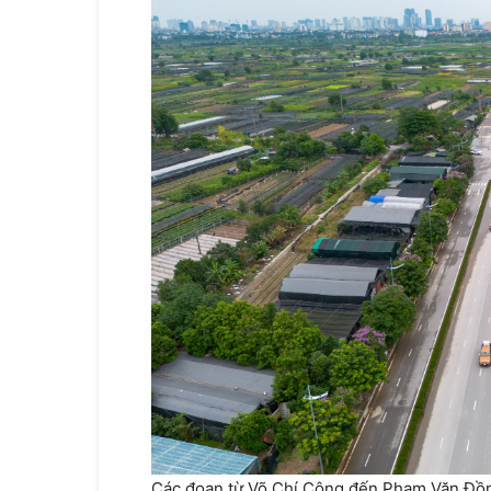
Các đoạn từ Võ Chí Công đến Phạm Văn Đồn