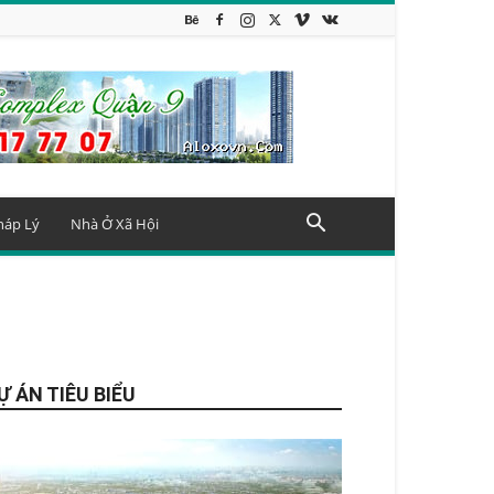
háp Lý
Nhà Ở Xã Hội
Ự ÁN TIÊU BIỂU