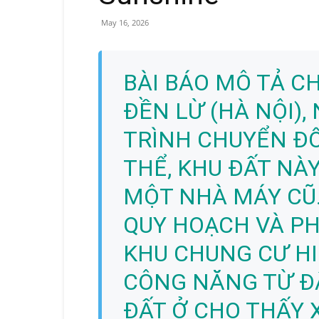
May 16, 2026
BÀI BÁO MÔ TẢ CH
ĐỀN LỪ (HÀ NỘI),
TRÌNH CHUYỂN ĐỔ
THỂ, KHU ĐẤT NÀY
MỘT NHÀ MÁY CŨ.
QUY HOẠCH VÀ P
KHU CHUNG CƯ HI
CÔNG NĂNG TỪ Đ
ĐẤT Ở CHO THẤY 