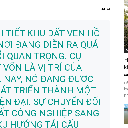
41
I TIẾT KHU ĐẤT VEN HỒ
 NƠI ĐANG DIỄN RA QUÁ
D
I QUAN TRỌNG. CỤ
H
 VỐN LÀ VỊ TRÍ CỦA
k
ad
 NAY, NÓ ĐANG ĐƯỢC
Hà
HÁT TRIỂN THÀNH MỘT
lo
ph
ỆN ĐẠI. SỰ CHUYỂN ĐỔI
ẤT CÔNG NGHIỆP SANG
XU HƯỚNG TÁI CẤU