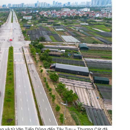
g và từ Văn Tiến Dũng đến Tây Tựu – Thượng Cát đã