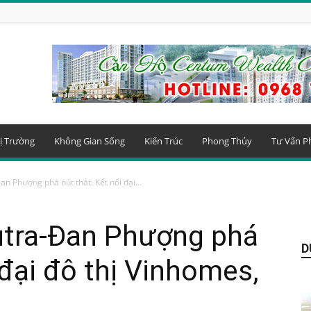
ị Trường
Không Gian Sống
Kiến Trúc
Phong Thủy
Tư Vấn P
an Phượng phá nút thắt: Kết nối đại...
putra-Đan Phượng phá
D
 đại đô thị Vinhomes,