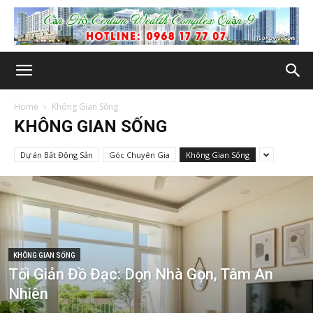
Home
Không Gian Sống
KHÔNG GIAN SỐNG
Dự án Bất Động Sản
Góc Chuyên Gia
Không Gian Sống
KHÔNG GIAN SỐNG
Tối Giản Đồ Đạc: Dọn Nhà Gọn, Tâm An
Nhiên