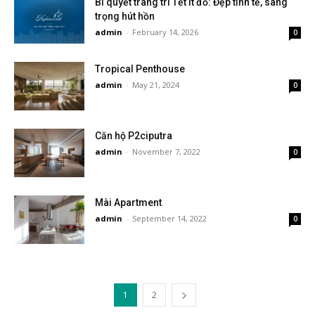
Bí quyết trang trí Tết ít đồ: Đẹp tinh tế, sang
trọng hút hồn
admin
-
February 14, 2026
0
Tropical Penthouse
admin
-
May 21, 2024
0
Căn hộ P2ciputra
admin
-
November 7, 2022
0
Mài Apartment
admin
-
September 14, 2022
0
1
2