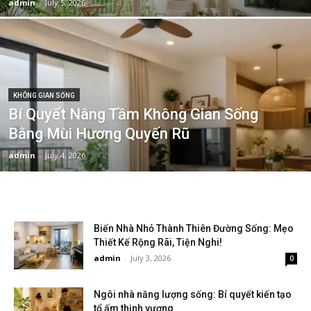
admin
-
July 5, 2026
KHÔNG GIAN SỐNG
Bí Quyết Nâng Tầm Không Gian Sống
Bằng Mùi Hương Quyến Rũ
admin
-
July 4, 2026
Biến Nhà Nhỏ Thành Thiên Đường Sống: Mẹo
Thiết Kế Rộng Rãi, Tiện Nghi!
admin
-
July 3, 2026
0
Ngôi nhà năng lượng sống: Bí quyết kiến tạo
tổ ấm thịnh vượng