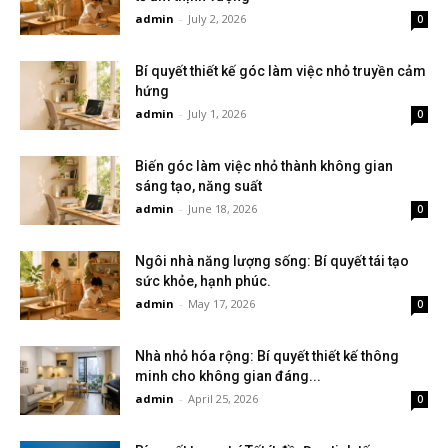
admin
-
July 2, 2026
0
Bí quyết thiết kế góc làm việc nhỏ truyền cảm
hứng
admin
-
July 1, 2026
0
Biến góc làm việc nhỏ thành không gian
sáng tạo, năng suất
admin
-
June 18, 2026
0
Ngôi nhà năng lượng sống: Bí quyết tái tạo
sức khỏe, hạnh phúc.
admin
-
May 17, 2026
0
Nhà nhỏ hóa rộng: Bí quyết thiết kế thông
minh cho không gian đáng...
admin
-
April 25, 2026
0