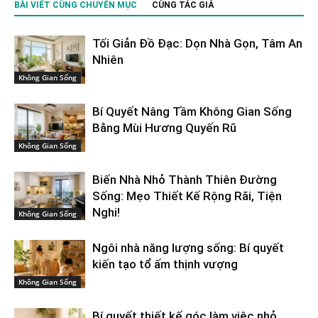
BÀI VIẾT CÙNG CHUYÊN MỤC
CÙNG TÁC GIẢ
Tối Giản Đồ Đạc: Dọn Nhà Gọn, Tâm An
Nhiên
Không Gian Sống
Bí Quyết Nâng Tầm Không Gian Sống
Bằng Mùi Hương Quyến Rũ
Không Gian Sống
Biến Nhà Nhỏ Thành Thiên Đường
Sống: Mẹo Thiết Kế Rộng Rãi, Tiện
Nghi!
Không Gian Sống
Ngôi nhà năng lượng sống: Bí quyết
kiến tạo tổ ấm thịnh vượng
Không Gian Sống
Bí quyết thiết kế góc làm việc nhỏ