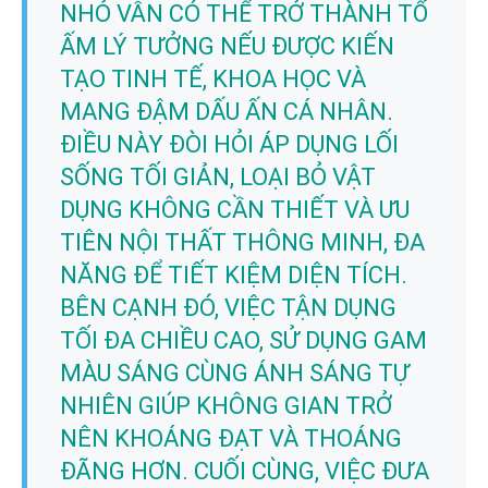
NHỎ VẪN CÓ THỂ TRỞ THÀNH TỔ
ẤM LÝ TƯỞNG NẾU ĐƯỢC KIẾN
TẠO TINH TẾ, KHOA HỌC VÀ
MANG ĐẬM DẤU ẤN CÁ NHÂN.
ĐIỀU NÀY ĐÒI HỎI ÁP DỤNG LỐI
SỐNG TỐI GIẢN, LOẠI BỎ VẬT
DỤNG KHÔNG CẦN THIẾT VÀ ƯU
TIÊN NỘI THẤT THÔNG MINH, ĐA
NĂNG ĐỂ TIẾT KIỆM DIỆN TÍCH.
BÊN CẠNH ĐÓ, VIỆC TẬN DỤNG
TỐI ĐA CHIỀU CAO, SỬ DỤNG GAM
MÀU SÁNG CÙNG ÁNH SÁNG TỰ
NHIÊN GIÚP KHÔNG GIAN TRỞ
NÊN KHOÁNG ĐẠT VÀ THOÁNG
ĐÃNG HƠN. CUỐI CÙNG, VIỆC ĐƯA