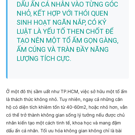
DẤU ẤN CÁ NHÂN VÀO TỪNG GÓC
NHỎ, KẾT HỢP VỚI THÓI QUEN
SINH HOẠT NGĂN NẮP, CÓ KỶ
LUẬT LÀ YẾU TỐ THEN CHỐT ĐỂ
TẠO NÊN MỘT TỔ ẤM GỌN GÀNG,
ẤM CÚNG VÀ TRÀN ĐẦY NĂNG
LƯỢNG TÍCH CỰC.
Ở một đô thị sầm uất như TP.HCM, việc sở hữu một tổ ấm
là thách thức không nhỏ. Tuy nhiên, ngay cả những căn
hộ có diện tích khiêm tốn từ 40-60m2, hoặc nhỏ hơn, vẫn
có thể trở thành không gian sống lý tưởng nếu được chủ
nhân kiến tạo một cách tinh tế, khoa học và mang đậm
dấu ấn cá nhân. Tối ưu hóa không gian không chỉ là bài