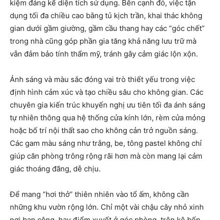
kiệm đáng kể diện tích sử dụng. Bên cạnh đó, việc tận
dụng tối đa chiều cao bằng tủ kịch trần, khai thác không
gian dưới gầm giường, gầm cầu thang hay các “góc chết”
trong nhà cũng góp phần gia tăng khả năng lưu trữ mà
vẫn đảm bảo tính thẩm mỹ, tránh gây cảm giác lộn xộn.
Ánh sáng và màu sắc đóng vai trò thiết yếu trong việc
định hình cảm xúc và tạo chiều sâu cho không gian. Các
chuyên gia kiến trúc khuyến nghị ưu tiên tối đa ánh sáng
tự nhiên thông qua hệ thống cửa kính lớn, rèm cửa mỏng
hoặc bố trí nội thất sao cho không cản trở nguồn sáng.
Các gam màu sáng như trắng, be, tông pastel không chỉ
giúp căn phòng trông rộng rãi hơn mà còn mang lại cảm
giác thoáng đãng, dễ chịu.
Để mang “hơi thở” thiên nhiên vào tổ ấm, không cần
những khu vườn rộng lớn. Chỉ một vài chậu cây nhỏ xinh
nơi ban công, hay điểm xuyết ở góc phòng, trên kệ bếp