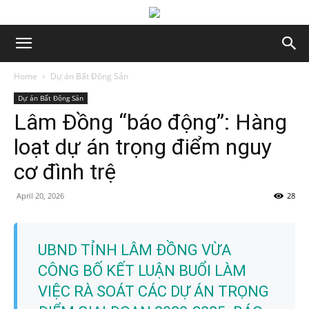
Home
Dự án Bất Động Sản
Dự án Bất Động Sản
Lâm Đồng “báo động”: Hàng
loạt dự án trọng điểm nguy
cơ đình trệ
April 20, 2026
28
UBND TỈNH LÂM ĐỒNG VỪA
CÔNG BỐ KẾT LUẬN BUỔI LÀM
VIỆC RÀ SOÁT CÁC DỰ ÁN TRỌNG