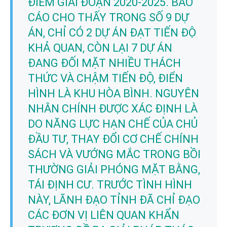
ĐIỂM GIAI ĐOẠN 2020-2025. BÁO
CÁO CHO THẤY TRONG SỐ 9 DỰ
ÁN, CHỈ CÓ 2 DỰ ÁN ĐẠT TIẾN ĐỘ
KHẢ QUAN, CÒN LẠI 7 DỰ ÁN
ĐANG ĐỐI MẶT NHIỀU THÁCH
THỨC VÀ CHẬM TIẾN ĐỘ, ĐIỂN
HÌNH LÀ KHU HÒA BÌNH. NGUYÊN
NHÂN CHÍNH ĐƯỢC XÁC ĐỊNH LÀ
DO NĂNG LỰC HẠN CHẾ CỦA CHỦ
ĐẦU TƯ, THAY ĐỔI CƠ CHẾ CHÍNH
SÁCH VÀ VƯỚNG MẮC TRONG BỒI
THƯỜNG GIẢI PHÓNG MẶT BẰNG,
TÁI ĐỊNH CƯ. TRƯỚC TÌNH HÌNH
NÀY, LÃNH ĐẠO TỈNH ĐÃ CHỈ ĐẠO
CÁC ĐƠN VỊ LIÊN QUAN KHẨN