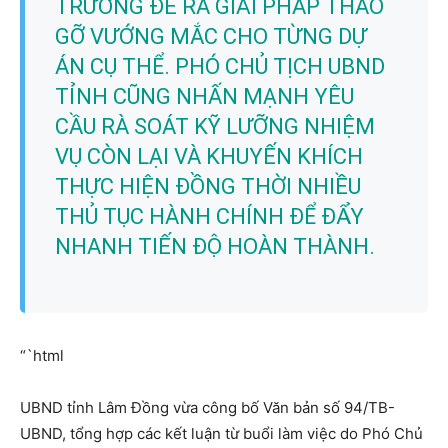
TRƯƠNG ĐỀ RA GIẢI PHÁP THÁO
GỠ VƯỚNG MẮC CHO TỪNG DỰ
ÁN CỤ THỂ. PHÓ CHỦ TỊCH UBND
TỈNH CŨNG NHẤN MẠNH YÊU
CẦU RÀ SOÁT KỸ LƯỠNG NHIỆM
VỤ CÒN LẠI VÀ KHUYẾN KHÍCH
THỰC HIỆN ĐỒNG THỜI NHIỀU
THỦ TỤC HÀNH CHÍNH ĐỂ ĐẨY
NHANH TIẾN ĐỘ HOÀN THÀNH.
“`html
UBND tỉnh Lâm Đồng vừa công bố Văn bản số 94/TB-
UBND, tổng hợp các kết luận từ buổi làm việc do Phó Chủ