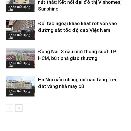
nút thắt: Kết nối đại đô thị Vinhomes,
Dự án Bất Động
Sunshine
Sản
Đối tác ngoại khao khát rót vốn vào
đường sắt tốc độ cao Việt Nam
Dự án Bất Động
Sản
Đồng Nai: 3 cầu mới thông suốt TP
HCM, bứt phá giao thương!
Dự án Bất Động
Sản
Hà Nội cấm chung cư cao tầng trên
đất vàng nhà máy cũ
Dự án Bất Động
Sản