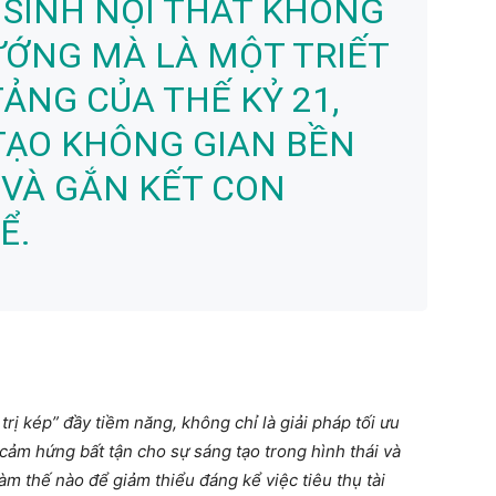
I SINH NỘI THẤT KHÔNG
ƯỚNG MÀ LÀ MỘT TRIẾT
TẢNG CỦA THẾ KỶ 21,
TẠO KHÔNG GIAN BỀN
 VÀ GẮN KẾT CON
Ể.
á trị kép” đầy tiềm năng, không chỉ là giải pháp tối ưu
cảm hứng bất tận cho sự sáng tạo trong hình thái và
àm thế nào để giảm thiểu đáng kể việc tiêu thụ tài