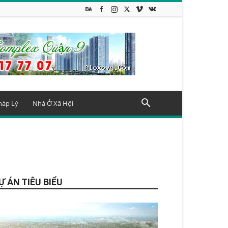
háp Lý
Nhà Ở Xã Hội
Ự ÁN TIÊU BIỂU