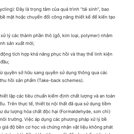
ing): Đây là trọng tâm của quá trình “tái sinh”, bao
bề mặt hoặc chuyển đổi công năng thiết kế để kiến tạo
à xử lý các thành phần thô (gỗ, kim loại, polymer) nhằm
nh sản xuất mới;
 động tích hợp khả năng phục hồi và thay thế linh kiện
 đầu;
từ quyền sở hữu sang quyền sử dụng thông qua các
g thu hồi sản phẩm (Take-back schemes).
thiết lập các tiêu chuẩn kiểm định chất lượng và an toàn
yếu. Trên thực tế, thiết bị nội thất đã qua sử dụng tiềm
hư dư lượng hóa chất độc hại (Formaldehyde, sơn chì)
môi trường. Việc áp dụng các phương pháp xử lý bề
nh giá độ bền cơ học và chứng nhận vật liệu không phát