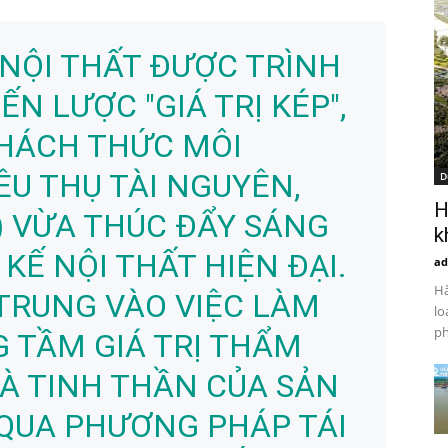
Ị NỘI THẤT ĐƯỢC TRÌNH
N LƯỢC "GIÁ TRỊ KÉP",
THÁCH THỨC MÔI
ÊU THỤ TÀI NGUYÊN,
D
H
) VỪA THÚC ĐẨY SÁNG
k
KẾ NỘI THẤT HIỆN ĐẠI.
ad
Hà
TRUNG VÀO VIỆC LÀM
lo
ph
 TẦM GIÁ TRỊ THẨM
À TINH THẦN CỦA SẢN
QUA PHƯƠNG PHÁP TÁI