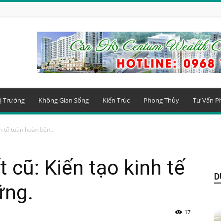
ị Trường
Không Gian Sống
Kiến Trúc
Phong Thủy
Tư Vấn P
h tế tuần hoàn bền...
 cũ: Kiến tạo kinh tế
D
ững.
17