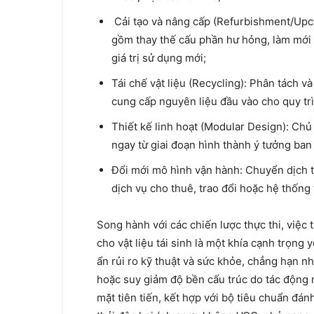
Cải tạo và nâng cấp (Refurbishment/Upcycl
gồm thay thế cấu phần hư hỏng, làm mới 
giá trị sử dụng mới;
Tái chế vật liệu (Recycling): Phân tách v
cung cấp nguyên liệu đầu vào cho quy trì
Thiết kế linh hoạt (Modular Design): Chủ
ngay từ giai đoạn hình thành ý tưởng ban
Đổi mới mô hình vận hành: Chuyển dịch 
dịch vụ cho thuê, trao đổi hoặc hệ thốn
Song hành với các chiến lược thực thi, việc 
cho vật liệu tái sinh là một khía cạnh trọng 
ẩn rủi ro kỹ thuật và sức khỏe, chẳng hạn n
hoặc suy giảm độ bền cấu trúc do tác động 
mặt tiên tiến, kết hợp với bộ tiêu chuẩn đá