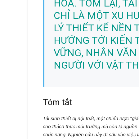
HÓA. TÓM LẠI, TÁ
CHỈ LÀ MỘT XU H
LÝ THIẾT KẾ NỀN 
HƯỚNG TỚI KIẾN 
VỮNG, NHÂN VĂN
NGƯỜI VỚI VẬT TH
Tóm tắt
Tái sinh thiết bị nội thất, một chiến lược “gi
cho thách thức môi trường mà còn là nguồn 
chức năng. Nghiên cứu này đi sâu vào việc l