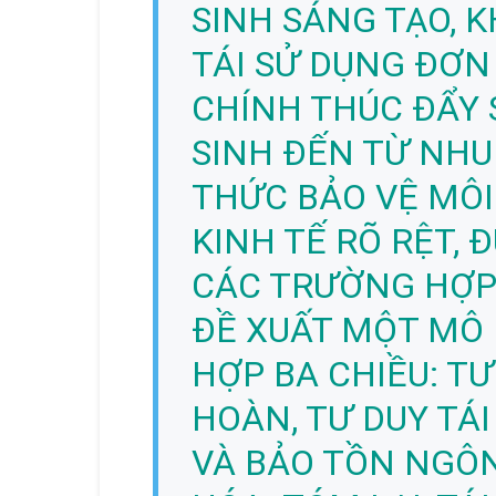
SINH SÁNG TẠO, K
TÁI SỬ DỤNG ĐƠN
CHÍNH THÚC ĐẨY 
SINH ĐẾN TỪ NHU
THỨC BẢO VỆ MÔI
KINH TẾ RÕ RỆT,
CÁC TRƯỜNG HỢP 
ĐỀ XUẤT MỘT MÔ 
HỢP BA CHIỀU: TƯ
HOÀN, TƯ DUY TÁI
VÀ BẢO TỒN NGÔN