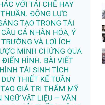
HÁC VỚI TÁI CHẾ HAY
 THUẦN. ĐỘNG LỰC
SÁNG TẠO TRONG TÁI
 CẦU CÁ NHÂN HÓA, Ý
 TRƯỜNG VÀ LỢI ÍCH
 ĐƯỢC MINH CHỨNG QUA
ĐIỂN HÌNH. BÀI VIẾT
HÌNH TÁI SINH TÍCH
 DUY THIẾT KẾ TUẦN
 TẠO GIÁ TRỊ THẨM MỸ
 NGỮ VẬT LIỆU – VĂN