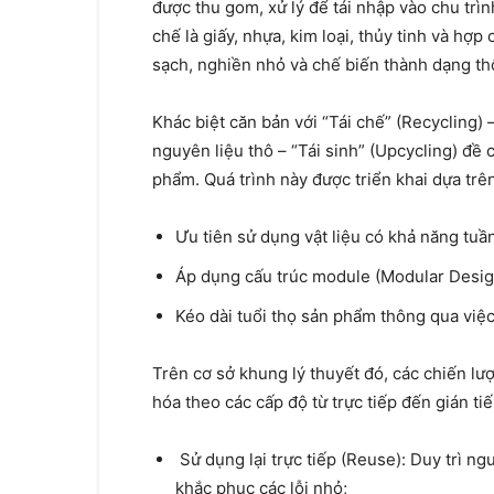
được thu gom, xử lý để tái nhập vào chu trình
chế là giấy, nhựa, kim loại, thủy tinh và hợp
sạch, nghiền nhỏ và chế biến thành dạng th
Khác biệt căn bản với “Tái chế” (Recycling) 
nguyên liệu thô – “Tái sinh” (Upcycling) đề 
phẩm. Quá trình này được triển khai dựa trên
Ưu tiên sử dụng vật liệu có khả năng tuầ
Áp dụng cấu trúc module (Modular Design)
Kéo dài tuổi thọ sản phẩm thông qua việc 
Trên cơ sở khung lý thuyết đó, các chiến lượ
hóa theo các cấp độ từ trực tiếp đến gián ti
Sử dụng lại trực tiếp (Reuse): Duy trì ng
khắc phục các lỗi nhỏ;