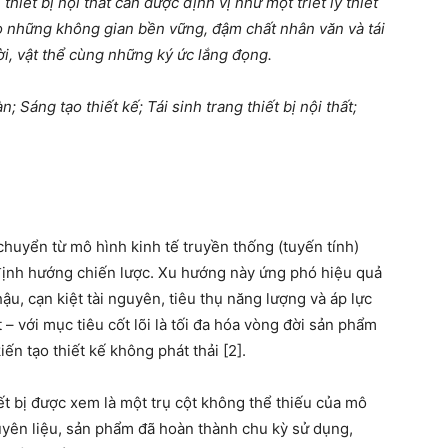
thiết bị nội thất cần được định vị như một triết lý thiết
ạo những không gian bền vững, đậm chất nhân văn và tái
ời, vật thể cùng những ký ức lắng đọng.
; Sáng tạo thiết kế; Tái sinh trang thiết bị nội thất;
chuyển từ mô hình kinh tế truyền thống (tuyến tính)
định hướng chiến lược. Xu hướng này ứng phó hiệu quả
hậu, cạn kiệt tài nguyên, tiêu thụ năng lượng và áp lực
– với mục tiêu cốt lõi là tối đa hóa vòng đời sản phẩm
iến tạo thiết kế không phát thải [2].
hiết bị được xem là một trụ cột không thể thiếu của mô
guyên liệu, sản phẩm đã hoàn thành chu kỳ sử dụng,