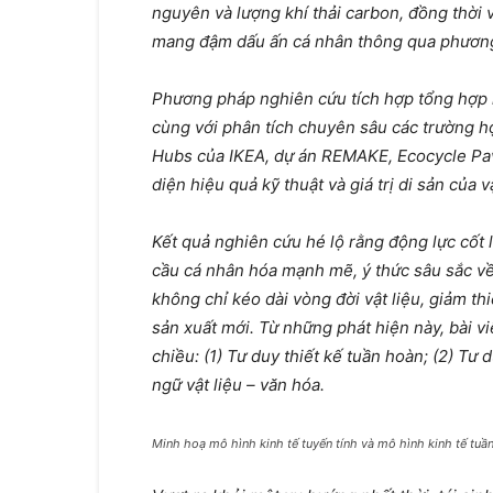
nguyên và lượng khí thải carbon, đồng thời 
mang đậm dấu ấn cá nhân thông qua phương 
Phương pháp nghiên cứu tích hợp tổng hợp lý
cùng với phân tích chuyên sâu các trường h
Hubs của IKEA, dự án REMAKE, Ecocycle Pav
diện hiệu quả kỹ thuật và giá trị di sản của vậ
Kết quả nghiên cứu hé lộ rằng động lực cốt l
cầu cá nhân hóa mạnh mẽ, ý thức sâu sắc về b
không chỉ kéo dài vòng đời vật liệu, giảm thi
sản xuất mới. Từ những phát hiện này, bài vi
chiều: (1) Tư duy thiết kế tuần hoàn; (2) Tư 
ngữ vật liệu – văn hóa.
Minh hoạ mô hình kinh tế tuyến tính và mô hình kinh tế tuầ