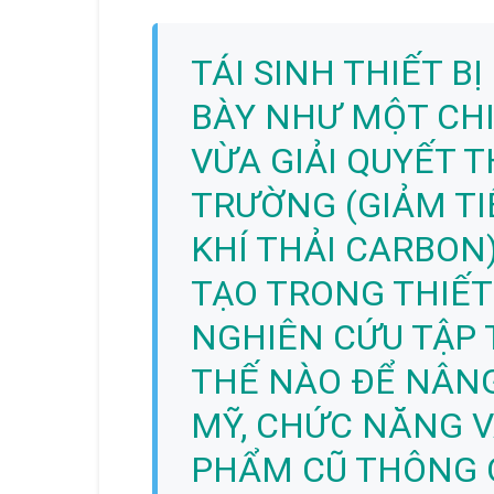
TÁI SINH THIẾT B
BÀY NHƯ MỘT CHIẾ
VỪA GIẢI QUYẾT 
TRƯỜNG (GIẢM TI
KHÍ THẢI CARBON
TẠO TRONG THIẾT 
NGHIÊN CỨU TẬP 
THẾ NÀO ĐỂ NÂNG
MỸ, CHỨC NĂNG V
PHẨM CŨ THÔNG 