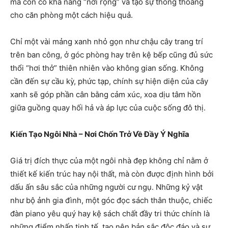
mà còn có khả năng “nới rộng” và tạo sự thông thoáng
cho căn phòng một cách hiệu quả.
Chỉ một vài mảng xanh nhỏ gọn như chậu cây trang trí
trên ban công, ở góc phòng hay trên kệ bếp cũng đủ sức
thổi “hơi thở” thiên nhiên vào không gian sống. Không
cần đến sự cầu kỳ, phức tạp, chính sự hiện diện của cây
xanh sẽ góp phần cân bằng cảm xúc, xoa dịu tâm hồn
giữa guồng quay hối hả và áp lực của cuộc sống đô thị.
Kiến Tạo Ngôi Nhà – Nơi Chốn Trở Về Đầy Ý Nghĩa
Giá trị đích thực của một ngôi nhà đẹp không chỉ nằm ở
thiết kế kiến trúc hay nội thất, mà còn được định hình bởi
dấu ấn sâu sắc của những người cư ngụ. Những kỷ vật
như bộ ảnh gia đình, một góc đọc sách thân thuộc, chiếc
đàn piano yêu quý hay kệ sách chất đầy tri thức chính là
những điểm nhấn tinh tế, tạo nên bản sắc độc đáo và sự