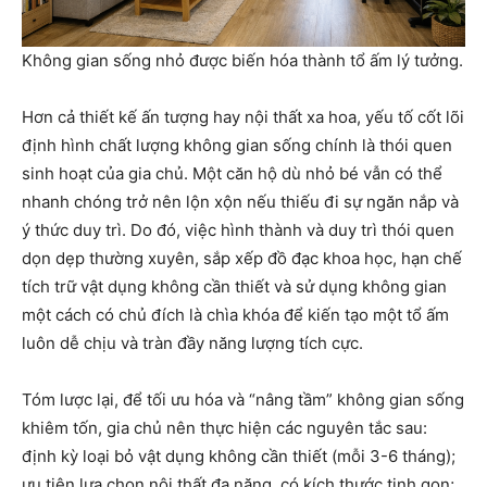
Không gian sống nhỏ được biến hóa thành tổ ấm lý tưởng.
Hơn cả thiết kế ấn tượng hay nội thất xa hoa, yếu tố cốt lõi
định hình chất lượng không gian sống chính là thói quen
sinh hoạt của gia chủ. Một căn hộ dù nhỏ bé vẫn có thể
nhanh chóng trở nên lộn xộn nếu thiếu đi sự ngăn nắp và
ý thức duy trì. Do đó, việc hình thành và duy trì thói quen
dọn dẹp thường xuyên, sắp xếp đồ đạc khoa học, hạn chế
tích trữ vật dụng không cần thiết và sử dụng không gian
một cách có chủ đích là chìa khóa để kiến tạo một tổ ấm
luôn dễ chịu và tràn đầy năng lượng tích cực.
Tóm lược lại, để tối ưu hóa và “nâng tầm” không gian sống
khiêm tốn, gia chủ nên thực hiện các nguyên tắc sau:
định kỳ loại bỏ vật dụng không cần thiết (mỗi 3-6 tháng);
ưu tiên lựa chọn nội thất đa năng, có kích thước tinh gọn;