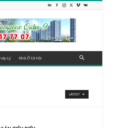
háp Lý
Nhà Ở Xã Hội
LATEST