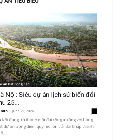
Ự ÁN TIÊU BIỂU
ự án Bất Động Sản
à Nội: Siêu dự án lịch sử biến đổi
hu 25...
dmin
-
June 29, 2026
0
 Nội đang trở thành một đại công trường với hàng
ạt dự án trọng điểm quy mô lớn trải dài khắp thành
ố....