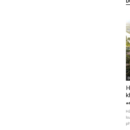
D
D
H
k
a
Hà
lo
ph