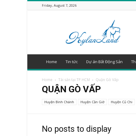
Friday, August 7, 2026
KyLanLand.Net
–
Tin
tức
Bất
Động
Sản
Home
Tin tức
Dự án Bất Động Sản
Th
24/7
Home
Tài sản tại TP HCM
Quận Gò Vấp
QUẬN GÒ VẤP
Huyện Bình Chánh
Huyện Cần Giờ
Huyện Củ Chi
No posts to display