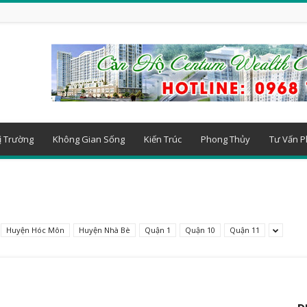
ị Trường
Không Gian Sống
Kiến Trúc
Phong Thủy
Tư Vấn P
Huyện Hóc Môn
Huyện Nhà Bè
Quận 1
Quận 10
Quận 11