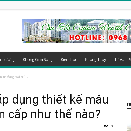
ị Trường
Không Gian Sống
Kiến Trúc
Phong Thủy
Tư Vấn P
 trường nội trú...
 áp dụng thiết kế mẫu
D
ên cấp như thế nào?
43