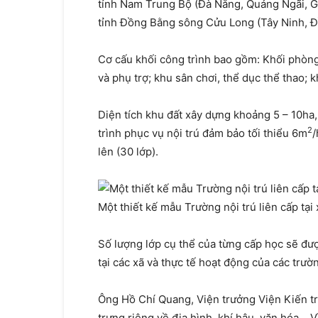
tỉnh Nam Trung Bộ (Đà Nẵng, Quảng Ngãi, Gi
tỉnh Đồng Bằng sông Cửu Long (Tây Ninh, Đ
Cơ cấu khối công trình bao gồm: Khối phòng
và phụ trợ; khu sân chơi, thể dục thể thao; 
Diện tích khu đất xây dựng khoảng 5 – 10ha
2
trình phục vụ nội trú đảm bảo tối thiểu 6m
/
lên (30 lớp).
Một thiết kế mẫu Trường nội trú liên cấp tại
Số lượng lớp cụ thể của từng cấp học sẽ đượ
tại các xã và thực tế hoạt động của các trườ
Ông Hồ Chí Quang, Viện trưởng Viện Kiến tr
trưng riêng về địa hình, khí hậu, văn hóa… V