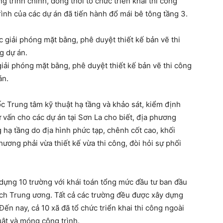
 trình chính, đồng thời tổ chức triển khai thi công
ình của các dự án đã tiến hành đổ mái bê tông tầng 3.
iải phóng mặt bằng, phê duyệt thiết kế bản vẽ thi công
án.
 Trung tâm kỹ thuật hạ tầng và khảo sát, kiểm định
ư vấn cho các dự án tại Sơn La cho biết, địa phương
hạ tầng do địa hình phức tạp, chênh cốt cao, khối
ương phải vừa thiết kế vừa thi công, đòi hỏi sự phối
 dựng 10 trường với khái toán tổng mức đầu tư ban đầu
ch Trung ương. Tất cả các trường đều được xây dựng
ến nay, cả 10 xã đã tổ chức triển khai thi công ngoài
uật và móng công trình.