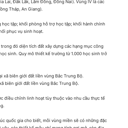
a Lai, Đắk Lắk, Lâm Đồng, Đồng Nai). Vùng IV là các
ồng Tháp, An Giang).
 học tập; khối phòng hỗ trợ học tập; khối hành chính
khối phục vụ sinh hoạt.
, trong đó diện tích đất xây dựng các hạng mục công
học sinh. Quy mô thiết kế trường từ 1.000 học sinh trở
 xã biên giới đất liền vùng Bắc Trung Bộ.
c điều chỉnh linh hoạt tùy thuộc vào nhu cầu thực tế
ng.
úc quốc gia cho biết, mỗi vùng miền sẽ có những đặc
ì vậy, các thiết kế mẫu chỉ mang tính gợi mở, còn địa