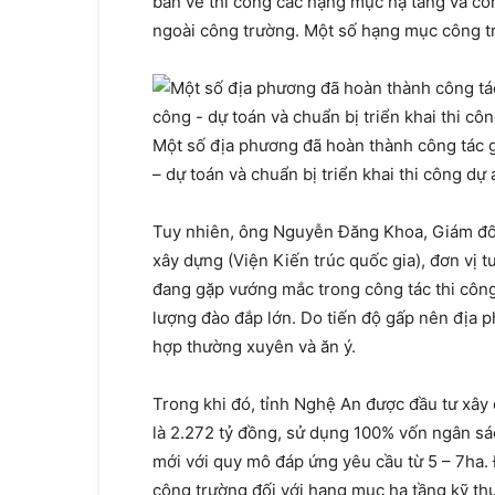
bản vẽ thi công các hạng mục hạ tầng và công
ngoài công trường. Một số hạng mục công tr
Một số địa phương đã hoàn thành công tác g
– dự toán và chuẩn bị triển khai thi công dự 
Tuy nhiên, ông Nguyễn Đăng Khoa, Giám đốc
xây dựng (Viện Kiến trúc quốc gia), đơn vị t
đang gặp vướng mắc trong công tác thi công 
lượng đào đắp lớn. Do tiến độ gấp nên địa ph
hợp thường xuyên và ăn ý.
Trong khi đó, tỉnh Nghệ An được đầu tư xây
là 2.272 tỷ đồng, sử dụng 100% vốn ngân sá
mới với quy mô đáp ứng yêu cầu từ 5 – 7ha. Đ
công trường đối với hạng mục hạ tầng kỹ th