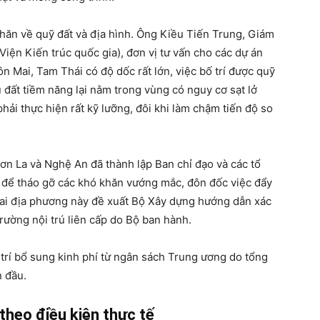
khăn về quỹ đất và địa hình. Ông Kiều Tiến Trung, Giám
Viện Kiến trúc quốc gia), đơn vị tư vấn cho các dự án
n Mai, Tam Thái có độ dốc rất lớn, việc bố trí được quỹ
 đất tiềm năng lại nằm trong vùng có nguy cơ sạt lở
phải thực hiện rất kỹ lưỡng, đôi khi làm chậm tiến độ so
Sơn La và Nghệ An đã thành lập Ban chỉ đạo và các tổ
a để tháo gỡ các khó khăn vướng mắc, đôn đốc việc đẩy
 Hai địa phương này đề xuất Bộ Xây dựng hướng dẫn xác
trường nội trú liên cấp do Bộ ban hành.
 trí bổ sung kinh phí từ ngân sách Trung ương do tổng
n đầu.
theo điều kiện thực tế