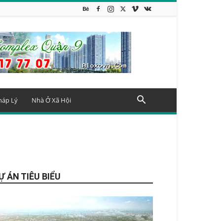
háp Lý
Nhà Ở Xã Hội
Ự ÁN TIÊU BIỂU