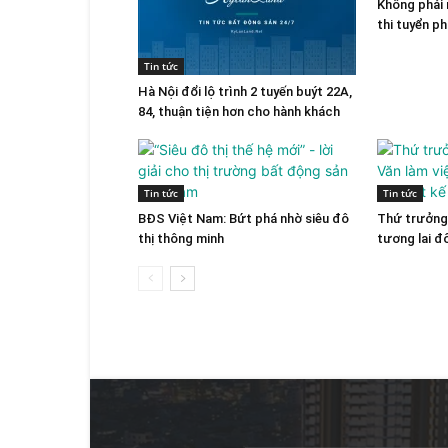
Không phải 
thi tuyển p
Tin tức
Hà Nội đổi lộ trình 2 tuyến buýt 22A,
84, thuận tiện hơn cho hành khách
Tin tức
Tin tức
BĐS Việt Nam: Bứt phá nhờ siêu đô
Thứ trưởng 
thị thông minh
tương lai đ