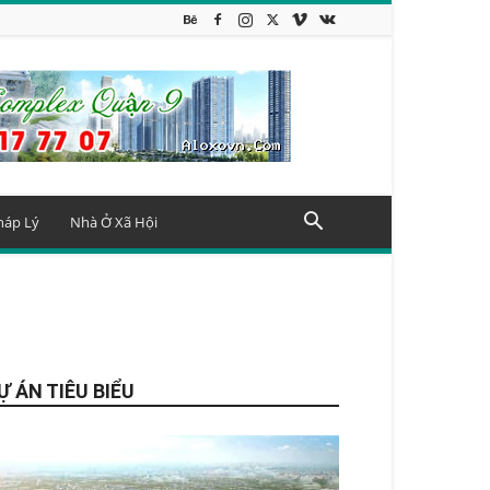
háp Lý
Nhà Ở Xã Hội
Ự ÁN TIÊU BIỂU