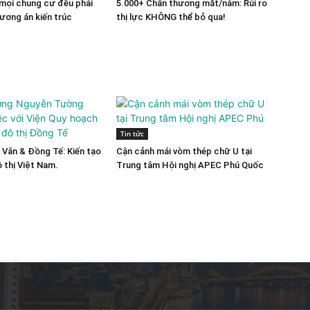
mọi chung cư đều phải
5.000+ Chấn thương mắt/năm: Rủi ro
hương án kiến trúc
thị lực KHÔNG thể bỏ qua!
Tin tức
Văn & Đồng Tế: Kiến tạo
Cận cảnh mái vòm thép chữ U tại
ô thị Việt Nam.
Trung tâm Hội nghị APEC Phú Quốc