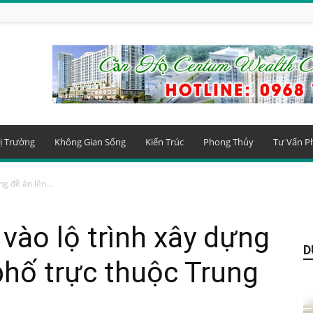
ị Trường
Không Gian Sống
Kiến Trúc
Phong Thủy
Tư Vấn P
g đề án lên...
 vào lộ trình xây dựng
D
phố trực thuộc Trung