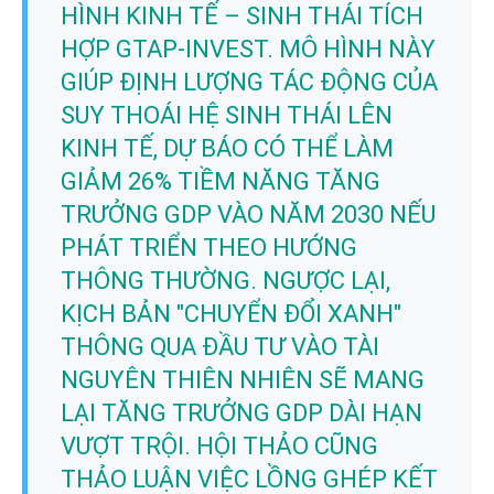
HÌNH KINH TẾ – SINH THÁI TÍCH
HỢP GTAP-INVEST. MÔ HÌNH NÀY
GIÚP ĐỊNH LƯỢNG TÁC ĐỘNG CỦA
SUY THOÁI HỆ SINH THÁI LÊN
KINH TẾ, DỰ BÁO CÓ THỂ LÀM
GIẢM 26% TIỀM NĂNG TĂNG
TRƯỞNG GDP VÀO NĂM 2030 NẾU
PHÁT TRIỂN THEO HƯỚNG
THÔNG THƯỜNG. NGƯỢC LẠI,
KỊCH BẢN "CHUYỂN ĐỔI XANH"
THÔNG QUA ĐẦU TƯ VÀO TÀI
NGUYÊN THIÊN NHIÊN SẼ MANG
LẠI TĂNG TRƯỞNG GDP DÀI HẠN
VƯỢT TRỘI. HỘI THẢO CŨNG
THẢO LUẬN VIỆC LỒNG GHÉP KẾT