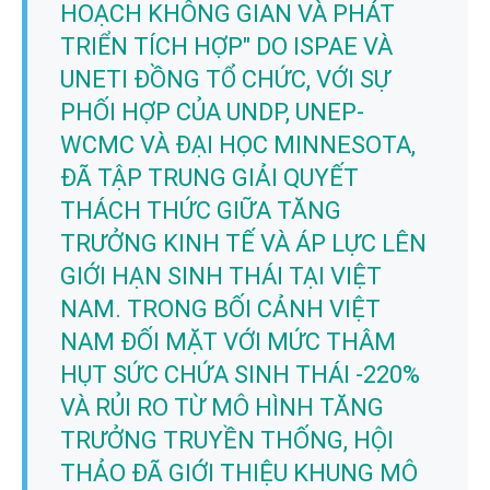
HOẠCH KHÔNG GIAN VÀ PHÁT
TRIỂN TÍCH HỢP" DO ISPAE VÀ
UNETI ĐỒNG TỔ CHỨC, VỚI SỰ
PHỐI HỢP CỦA UNDP, UNEP-
WCMC VÀ ĐẠI HỌC MINNESOTA,
ĐÃ TẬP TRUNG GIẢI QUYẾT
THÁCH THỨC GIỮA TĂNG
TRƯỞNG KINH TẾ VÀ ÁP LỰC LÊN
GIỚI HẠN SINH THÁI TẠI VIỆT
NAM. TRONG BỐI CẢNH VIỆT
NAM ĐỐI MẶT VỚI MỨC THÂM
HỤT SỨC CHỨA SINH THÁI -220%
VÀ RỦI RO TỪ MÔ HÌNH TĂNG
TRƯỞNG TRUYỀN THỐNG, HỘI
THẢO ĐÃ GIỚI THIỆU KHUNG MÔ