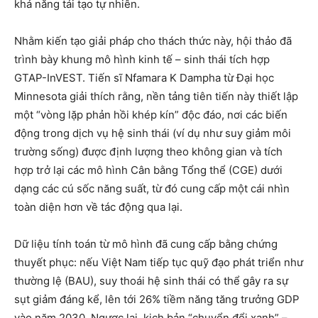
khả năng tái tạo tự nhiên.
Nhằm kiến tạo giải pháp cho thách thức này, hội thảo đã
trình bày khung mô hình kinh tế – sinh thái tích hợp
GTAP-InVEST. Tiến sĩ Nfamara K Dampha từ Đại học
Minnesota giải thích rằng, nền tảng tiên tiến này thiết lập
một “vòng lặp phản hồi khép kín” độc đáo, nơi các biến
động trong dịch vụ hệ sinh thái (ví dụ như suy giảm môi
trường sống) được định lượng theo không gian và tích
hợp trở lại các mô hình Cân bằng Tổng thể (CGE) dưới
dạng các cú sốc năng suất, từ đó cung cấp một cái nhìn
toàn diện hơn về tác động qua lại.
Dữ liệu tính toán từ mô hình đã cung cấp bằng chứng
thuyết phục: nếu Việt Nam tiếp tục quỹ đạo phát triển như
thường lệ (BAU), suy thoái hệ sinh thái có thể gây ra sự
sụt giảm đáng kể, lên tới 26% tiềm năng tăng trưởng GDP
vào năm 2030. Ngược lại, kịch bản “chuyển đổi xanh” –