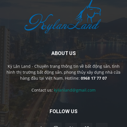
ABOUT US
Kỳ Lân Land - Chuyên trang thông tin về bất động sản, tình
hình thị trường bất động sản, phong thủy xây dựng nhà cửa
hàng đầu tại Việt Nam. Hotline:
0968 17 77 07
Contact us:
kylanland@gmail.com
FOLLOW US