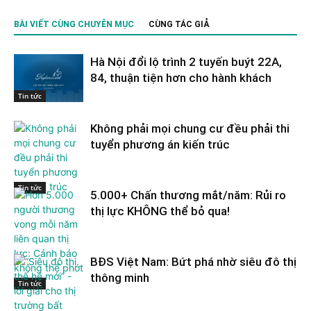
BÀI VIẾT CÙNG CHUYÊN MỤC
CÙNG TÁC GIẢ
Hà Nội đổi lộ trình 2 tuyến buýt 22A,
84, thuận tiện hơn cho hành khách
Tin tức
Không phải mọi chung cư đều phải thi
tuyển phương án kiến trúc
Tin tức
5.000+ Chấn thương mắt/năm: Rủi ro
thị lực KHÔNG thể bỏ qua!
BĐS Việt Nam: Bứt phá nhờ siêu đô thị
thông minh
Tin tức