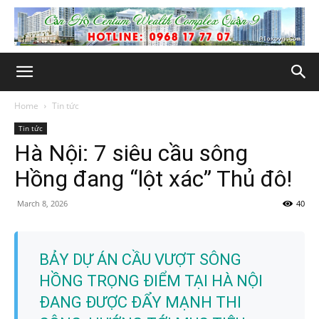
Home
Tin tức
Tin tức
Hà Nội: 7 siêu cầu sông
Hồng đang “lột xác” Thủ đô!
March 8, 2026
40
BẢY DỰ ÁN CẦU VƯỢT SÔNG
HỒNG TRỌNG ĐIỂM TẠI HÀ NỘI
ĐANG ĐƯỢC ĐẨY MẠNH THI