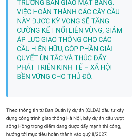
TRƯƠNG BÀN GIAO MẶT BẰNG.
VIỆC HOÀN THÀNH CÁC CÂY CẦU
NÀY ĐƯỢC KỲ VỌNG SẼ TĂNG
CƯỜNG KẾT NỐI LIÊN VÙNG, GIẢM
ÁP LỰC GIAO THÔNG CHO CÁC
CẦU HIỆN HỮU, GÓP PHẦN GIẢI
QUYẾT ÙN TẮC VÀ THÚC ĐẨY
PHÁT TRIỂN KINH TẾ – XÃ HỘI
BỀN VỮNG CHO THỦ ĐÔ.
Theo thông tin từ Ban Quản lý dự án (QLDA) đầu tư xây
dựng công trình giao thông Hà Nội, bảy dự án cầu vượt
sông Hồng trọng điểm đang được đẩy mạnh thi công,
hướng tới mục tiêu hoàn thành vào quý II/2027.