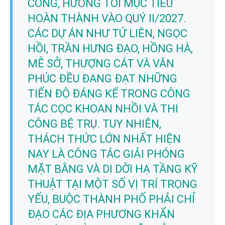
CÔNG, HƯỚNG TỚI MỤC TIÊU
HOÀN THÀNH VÀO QUÝ II/2027.
CÁC DỰ ÁN NHƯ TỨ LIÊN, NGỌC
HỒI, TRẦN HƯNG ĐẠO, HỒNG HÀ,
MỄ SỞ, THƯỢNG CÁT VÀ VÂN
PHÚC ĐỀU ĐANG ĐẠT NHỮNG
TIẾN ĐỘ ĐÁNG KỂ TRONG CÔNG
TÁC CỌC KHOAN NHỒI VÀ THI
CÔNG BỆ TRỤ. TUY NHIÊN,
THÁCH THỨC LỚN NHẤT HIỆN
NAY LÀ CÔNG TÁC GIẢI PHÓNG
MẶT BẰNG VÀ DI DỜI HẠ TẦNG KỸ
THUẬT TẠI MỘT SỐ VỊ TRÍ TRỌNG
YẾU, BUỘC THÀNH PHỐ PHẢI CHỈ
ĐẠO CÁC ĐỊA PHƯƠNG KHẨN