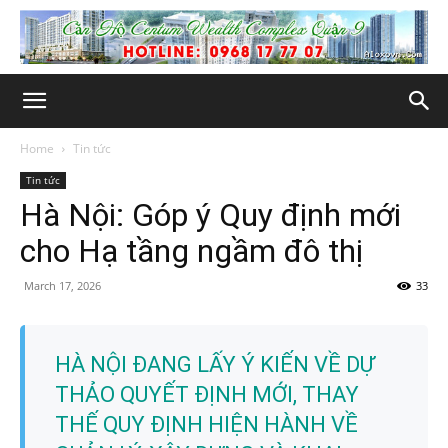
Home
Tin tức
Tin tức
Hà Nội: Góp ý Quy định mới
cho Hạ tầng ngầm đô thị
March 17, 2026
33
HÀ NỘI ĐANG LẤY Ý KIẾN VỀ DỰ
THẢO QUYẾT ĐỊNH MỚI, THAY
THẾ QUY ĐỊNH HIỆN HÀNH VỀ