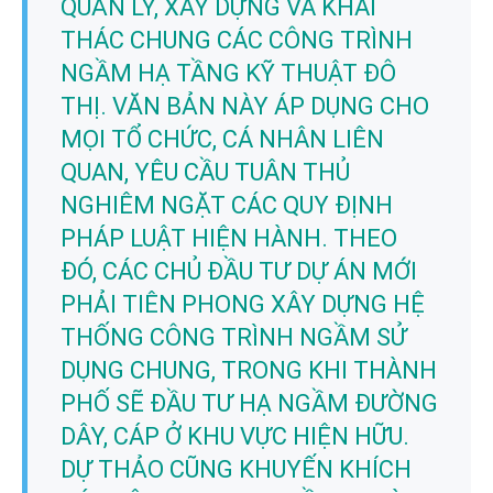
QUẢN LÝ, XÂY DỰNG VÀ KHAI
THÁC CHUNG CÁC CÔNG TRÌNH
NGẦM HẠ TẦNG KỸ THUẬT ĐÔ
THỊ. VĂN BẢN NÀY ÁP DỤNG CHO
MỌI TỔ CHỨC, CÁ NHÂN LIÊN
QUAN, YÊU CẦU TUÂN THỦ
NGHIÊM NGẶT CÁC QUY ĐỊNH
PHÁP LUẬT HIỆN HÀNH. THEO
ĐÓ, CÁC CHỦ ĐẦU TƯ DỰ ÁN MỚI
PHẢI TIÊN PHONG XÂY DỰNG HỆ
THỐNG CÔNG TRÌNH NGẦM SỬ
DỤNG CHUNG, TRONG KHI THÀNH
PHỐ SẼ ĐẦU TƯ HẠ NGẦM ĐƯỜNG
DÂY, CÁP Ở KHU VỰC HIỆN HỮU.
DỰ THẢO CŨNG KHUYẾN KHÍCH