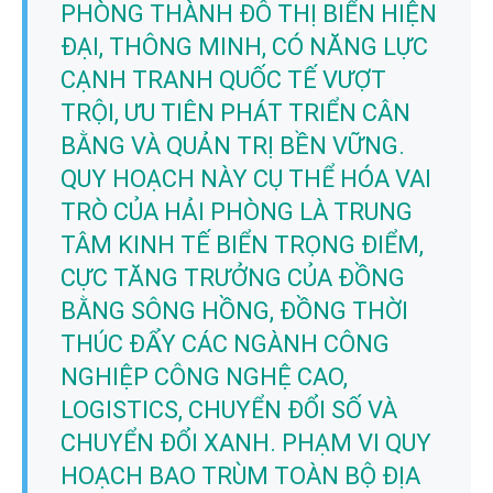
PHÒNG THÀNH ĐÔ THỊ BIỂN HIỆN
ĐẠI, THÔNG MINH, CÓ NĂNG LỰC
CẠNH TRANH QUỐC TẾ VƯỢT
TRỘI, ƯU TIÊN PHÁT TRIỂN CÂN
BẰNG VÀ QUẢN TRỊ BỀN VỮNG.
QUY HOẠCH NÀY CỤ THỂ HÓA VAI
TRÒ CỦA HẢI PHÒNG LÀ TRUNG
TÂM KINH TẾ BIỂN TRỌNG ĐIỂM,
CỰC TĂNG TRƯỞNG CỦA ĐỒNG
BẰNG SÔNG HỒNG, ĐỒNG THỜI
THÚC ĐẨY CÁC NGÀNH CÔNG
NGHIỆP CÔNG NGHỆ CAO,
LOGISTICS, CHUYỂN ĐỔI SỐ VÀ
CHUYỂN ĐỔI XANH. PHẠM VI QUY
HOẠCH BAO TRÙM TOÀN BỘ ĐỊA