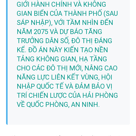
GIỚI HÀNH CHÍNH VÀ KHÔNG
GIAN BIỂN CỦA THÀNH PHỐ (SAU
SÁP NHẬP), VỚI TẦM NHÌN ĐẾN
NĂM 2075 VÀ DỰ BÁO TĂNG
TRƯỞNG DÂN SỐ, ĐÔ THỊ ĐÁNG
KỂ. ĐỒ ÁN NÀY KIẾN TẠO NỀN
TẢNG KHÔNG GIAN, HẠ TẦNG
CHO CÁC ĐÔ THỊ MỚI, NÂNG CAO
NĂNG LỰC LIÊN KẾT VÙNG, HỘI
NHẬP QUỐC TẾ VÀ ĐẢM BẢO VỊ
TRÍ CHIẾN LƯỢC CỦA HẢI PHÒNG
VỀ QUỐC PHÒNG, AN NINH.