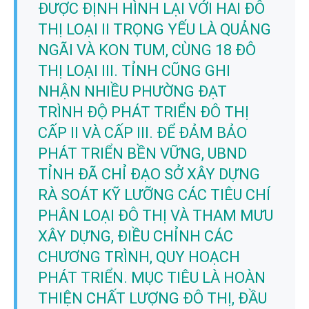
ĐƯỢC ĐỊNH HÌNH LẠI VỚI HAI ĐÔ
THỊ LOẠI II TRỌNG YẾU LÀ QUẢNG
NGÃI VÀ KON TUM, CÙNG 18 ĐÔ
THỊ LOẠI III. TỈNH CŨNG GHI
NHẬN NHIỀU PHƯỜNG ĐẠT
TRÌNH ĐỘ PHÁT TRIỂN ĐÔ THỊ
CẤP II VÀ CẤP III. ĐỂ ĐẢM BẢO
PHÁT TRIỂN BỀN VỮNG, UBND
TỈNH ĐÃ CHỈ ĐẠO SỞ XÂY DỰNG
RÀ SOÁT KỸ LƯỠNG CÁC TIÊU CHÍ
PHÂN LOẠI ĐÔ THỊ VÀ THAM MƯU
XÂY DỰNG, ĐIỀU CHỈNH CÁC
CHƯƠNG TRÌNH, QUY HOẠCH
PHÁT TRIỂN. MỤC TIÊU LÀ HOÀN
THIỆN CHẤT LƯỢNG ĐÔ THỊ, ĐẦU