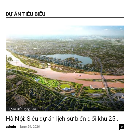
DỰ ÁN TIÊU BIỂU
Dự án Bất Động Sản
Hà Nội: Siêu dự án lịch sử biến đổi khu 25...
admin
-
June 29, 2026
0