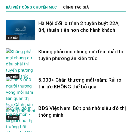
BÀI VIẾT CÙNG CHUYÊN MỤC
CÙNG TÁC GIẢ
Hà Nội đổi lộ trình 2 tuyến buýt 22A,
84, thuận tiện hơn cho hành khách
Tin tức
Không phải mọi chung cư đều phải thi
tuyển phương án kiến trúc
Tin tức
5.000+ Chấn thương mắt/năm: Rủi ro
thị lực KHÔNG thể bỏ qua!
BĐS Việt Nam: Bứt phá nhờ siêu đô thị
thông minh
Tin tức