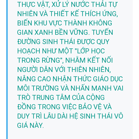
THỰC VẬT, XỬ LÝ NƯỚC THẢI TỰ
NHIÊN VÀ THIẾT KẾ THÍCH ỨNG,
BIẾN KHU VỰC THÀNH KHÔNG
GIAN XANH BỀN VỮNG. TUYẾN
ĐƯỜNG SINH THÁI ĐƯỢC QUY
HOẠCH NHƯ MỘT "LỚP HỌC
TRONG RỪNG", NHẰM KẾT NỐI
NGƯỜI DÂN VỚI THIÊN NHIÊN,
NÂNG CAO NHẬN THỨC GIÁO DỤC
MÔI TRƯỜNG VÀ NHẤN MẠNH VAI
TRÒ TRUNG TÂM CỦA CỘNG
ĐỒNG TRONG VIỆC BẢO VỆ VÀ
DUY TRÌ LÂU DÀI HỆ SINH THÁI VÔ
GIÁ NÀY.