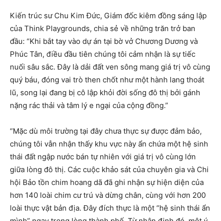
Kiến trúc sư Chu Kim Đức, Giám đốc kiêm đồng sáng lập
của Think Playgrounds, chia sẻ về những trăn trở ban
đầu: “Khi bắt tay vào dự án tại bờ vở Chương Dương và
Phúc Tân, điều đầu tiên chúng tôi cảm nhận là sự tiếc
nuối sâu sắc. Đây là dải đất ven sông mang giá trị vô cùng
quý báu, đóng vai trò then chốt như một hành lang thoát
lũ, song lại đang bị cô lập khỏi đời sống đô thị bởi gánh
nặng rác thải và tâm lý e ngại của cộng đồng.”
“Mặc dù môi trường tại đây chưa thực sự được đảm bảo,
chúng tôi vẫn nhận thấy khu vực này ẩn chứa một hệ sinh
thái đất ngập nước bán tự nhiên với giá trị vô cùng lớn
giữa lòng đô thị. Các cuộc khảo sát của chuyên gia và Chi
hội Bảo tồn chim hoang dã đã ghi nhận sự hiện diện của
hơn 140 loài chim cư trú và dừng chân, cùng với hơn 200
loài thực vật bản địa. Đây đích thực là một “hệ sinh thái ẩn
mình” ngay trong lòng thành phố. Từ nhận định đó, một ý