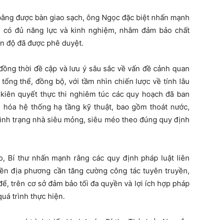
t bằng được bàn giao sạch, ông Ngọc đặc biệt nhấn mạnh
ầu có đủ năng lực và kinh nghiệm, nhằm đảm bảo chất
ến độ đã được phê duyệt.
đồng thời đề cập và lưu ý sâu sắc về vấn đề cảnh quan
 tổng thể, đồng bộ, với tầm nhìn chiến lược về tính lâu
 kiên quyết thực thi nghiêm túc các quy hoạch đã ban
ộ hóa hệ thống hạ tầng kỹ thuật, bao gồm thoát nước,
ể tình trạng nhà siêu mỏng, siêu méo theo đúng quy định
o, Bí thư nhấn mạnh rằng các quy định pháp luật liên
ền địa phương cần tăng cường công tác tuyên truyền,
để, trên cơ sở đảm bảo tối đa quyền và lợi ích hợp pháp
uá trình thực hiện.