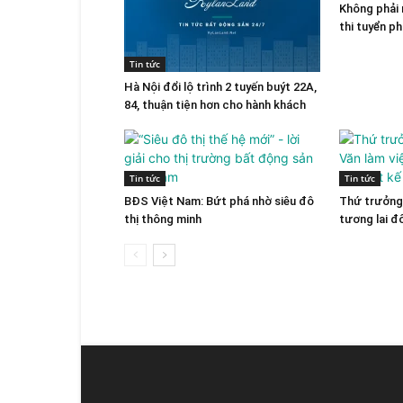
Không phải 
thi tuyển p
Tin tức
Hà Nội đổi lộ trình 2 tuyến buýt 22A,
84, thuận tiện hơn cho hành khách
Tin tức
Tin tức
BĐS Việt Nam: Bứt phá nhờ siêu đô
Thứ trưởng 
thị thông minh
tương lai đ