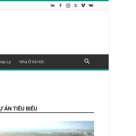
háp Lý
Nhà Ở Xã Hội
Ự ÁN TIÊU BIỂU