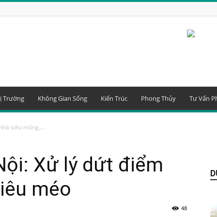
ị Trường
Không Gian Sống
Kiến Trúc
Phong Thủy
Tư Vấn P
nhà siêu mỏng,...
Nội: Xử lý dứt điểm
D
siêu méo
48