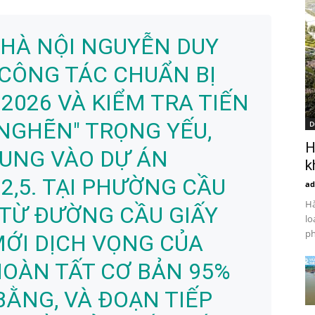
 HÀ NỘI NGUYỄN DUY
 CÔNG TÁC CHUẨN BỊ
2026 VÀ KIỂM TRA TIẾN
 NGHẼN" TRỌNG YẾU,
D
H
RUNG VÀO DỰ ÁN
k
2,5. TẠI PHƯỜNG CẦU
ad
Hà
 TỪ ĐƯỜNG CẦU GIẤY
lo
ph
MỚI DỊCH VỌNG CỦA
 HOÀN TẤT CƠ BẢN 95%
BẰNG, VÀ ĐOẠN TIẾP