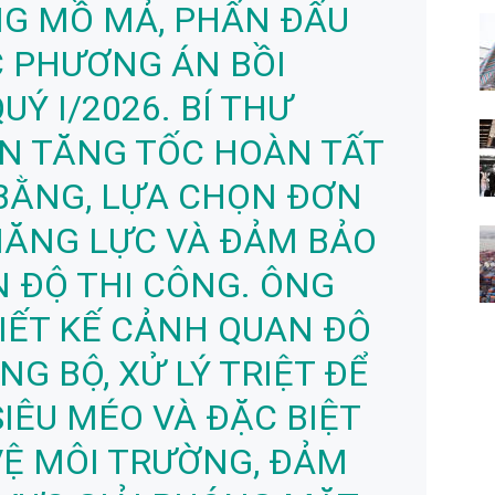
ONG MỒ MẢ, PHẤN ĐẤU
 PHƯƠNG ÁN BỒI
Ý I/2026. BÍ THƯ
N TĂNG TỐC HOÀN TẤT
BẰNG, LỰA CHỌN ĐƠN
NĂNG LỰC VÀ ĐẢM BẢO
N ĐỘ THI CÔNG. ÔNG
IẾT KẾ CẢNH QUAN ĐÔ
NG BỘ, XỬ LÝ TRIỆT ĐỂ
IÊU MÉO VÀ ĐẶC BIỆT
VỆ MÔI TRƯỜNG, ĐẢM