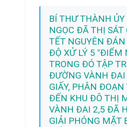
BÍ THƯ THÀNH ỦY
NGỌC ĐÃ THỊ SÁT
TẾT NGUYÊN ĐÁN 
ĐỘ XỬ LÝ 5 "ĐIỂM
TRONG ĐÓ TẬP T
ĐƯỜNG VÀNH ĐAI 
GIẤY, PHÂN ĐOẠN
ĐẾN KHU ĐÔ THỊ 
VÀNH ĐAI 2,5 ĐÃ
GIẢI PHÓNG MẶT 