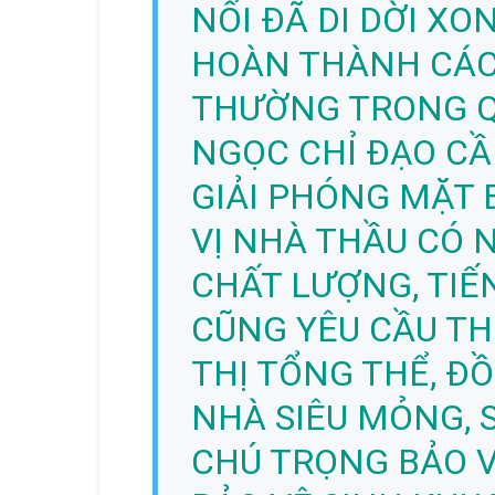
NỐI ĐÃ DI DỜI X
HOÀN THÀNH CÁC
THƯỜNG TRONG QU
NGỌC CHỈ ĐẠO CẦ
GIẢI PHÓNG MẶT 
VỊ NHÀ THẦU CÓ 
CHẤT LƯỢNG, TIẾ
CŨNG YÊU CẦU TH
THỊ TỔNG THỂ, ĐỒ
NHÀ SIÊU MỎNG, S
CHÚ TRỌNG BẢO 