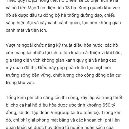
Theo quy hoạch tổng thể, hồ Chèm sẽ có diện tích 9 ha
và hồ Liên Mạc 1 có diện tích 13 ha. Xung quanh khu vực
hồ sẽ được đầu tư đồng bộ hệ thống đường dạo, chiếu
sáng hiện đại và cây xanh cảnh quan, tạo nên không gian
xanh mát và tiện ích.
Vượt ra ngoài chức năng kỹ thuật điều hòa nước, các hồ
còn mang lại nhiều lợi ích to lớn khác: cải thiện vi khí hậu,
gia tăng diện tích không gian xanh quý giá và nâng cao
mỹ quan đô thị. Điều này góp phần kiến tạo một môi
trường sống bền vững, chất lượng cho cộng đồng dân cư
trong khu vực.
Tổng kinh phí cho công tác thi công, xây lắp và trang thiết
bị cho cả hai hồ điều hòa được ước tính khoảng 650 tỷ
đồng, sẽ do Tập đoàn Vingroup tài trợ toàn bộ. Trong khi
đó, chi phí giải phóng mặt bằng và các khoản chi phí liên
quan khác sẽ được huy động từ nguồn ngân sách của