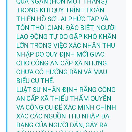
QUÁ NGẮN (HƠN MỘT THÁNG)
TRONG KHI QUY TRÌNH HOÀN
THIỆN HỒ SƠ LẠI PHỨC TẠP VÀ
TỐN THỜI GIAN. ĐẶC BIỆT, NGƯỜI
LAO ĐỘNG TỰ DO GẶP KHÓ KHĂN
LỚN TRONG VIỆC XÁC NHẬN THU
NHẬP DO QUY ĐỊNH MỚI GIAO
CHO CÔNG AN CẤP XÃ NHƯNG
CHƯA CÓ HƯỚNG DẪN VÀ MẪU
BIỂU CỤ THỂ.
LUẬT SƯ NHẬN ĐỊNH RẰNG CÔNG
AN CẤP XÃ THIẾU THẨM QUYỀN
VÀ CÔNG CỤ ĐỂ XÁC MINH CHÍNH
XÁC CÁC NGUỒN THU NHẬP ĐA
DẠNG CỦA NGƯỜI DÂN, GÂY RA