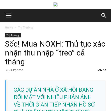
Home
Thị Trường
Thị Trường
Sốc! Mua NOXH: Thủ tục xác
nhận thu nhập “treo” cả
tháng
April 17, 2026
26
CÁC DỰ ÁN NHÀ Ở XÃ HỘI ĐANG
ĐỐI MẶT VỚI NHIỀU PHẢN ÁNH
VỀ THỜI GIAN TIẾP NHẬN HỒ SƠ