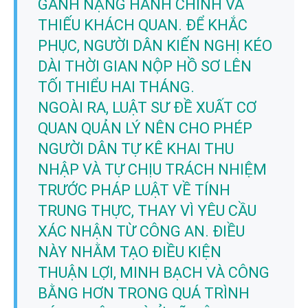
GÁNH NẶNG HÀNH CHÍNH VÀ
THIẾU KHÁCH QUAN. ĐỂ KHẮC
PHỤC, NGƯỜI DÂN KIẾN NGHỊ KÉO
DÀI THỜI GIAN NỘP HỒ SƠ LÊN
TỐI THIỂU HAI THÁNG.
NGOÀI RA, LUẬT SƯ ĐỀ XUẤT CƠ
QUAN QUẢN LÝ NÊN CHO PHÉP
NGƯỜI DÂN TỰ KÊ KHAI THU
NHẬP VÀ TỰ CHỊU TRÁCH NHIỆM
TRƯỚC PHÁP LUẬT VỀ TÍNH
TRUNG THỰC, THAY VÌ YÊU CẦU
XÁC NHẬN TỪ CÔNG AN. ĐIỀU
NÀY NHẰM TẠO ĐIỀU KIỆN
THUẬN LỢI, MINH BẠCH VÀ CÔNG
BẰNG HƠN TRONG QUÁ TRÌNH