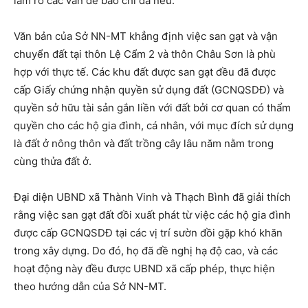
làm rõ các vấn đề báo chí đã nêu.
Văn bản của Sở NN-MT khẳng định việc san gạt và vận
chuyển đất tại thôn Lệ Cẩm 2 và thôn Châu Sơn là phù
hợp với thực tế. Các khu đất được san gạt đều đã được
cấp Giấy chứng nhận quyền sử dụng đất (GCNQSDĐ) và
quyền sở hữu tài sản gắn liền với đất bởi cơ quan có thẩm
quyền cho các hộ gia đình, cá nhân, với mục đích sử dụng
là đất ở nông thôn và đất trồng cây lâu năm nằm trong
cùng thửa đất ở.
Đại diện UBND xã Thành Vinh và Thạch Bình đã giải thích
rằng việc san gạt đất đồi xuất phát từ việc các hộ gia đình
được cấp GCNQSDĐ tại các vị trí sườn đồi gặp khó khăn
trong xây dựng. Do đó, họ đã đề nghị hạ độ cao, và các
hoạt động này đều được UBND xã cấp phép, thực hiện
theo hướng dẫn của Sở NN-MT.