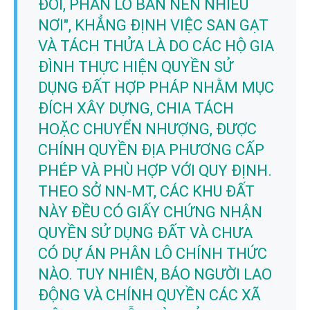
ĐỒI, PHÂN LÔ BÁN NỀN NHIỀU
NƠI", KHẲNG ĐỊNH VIỆC SAN GẠT
VÀ TÁCH THỬA LÀ DO CÁC HỘ GIA
ĐÌNH THỰC HIỆN QUYỀN SỬ
DỤNG ĐẤT HỢP PHÁP NHẰM MỤC
ĐÍCH XÂY DỰNG, CHIA TÁCH
HOẶC CHUYỂN NHƯỢNG, ĐƯỢC
CHÍNH QUYỀN ĐỊA PHƯƠNG CẤP
PHÉP VÀ PHÙ HỢP VỚI QUY ĐỊNH.
THEO SỞ NN-MT, CÁC KHU ĐẤT
NÀY ĐỀU CÓ GIẤY CHỨNG NHẬN
QUYỀN SỬ DỤNG ĐẤT VÀ CHƯA
CÓ DỰ ÁN PHÂN LÔ CHÍNH THỨC
NÀO. TUY NHIÊN, BÁO NGƯỜI LAO
ĐỘNG VÀ CHÍNH QUYỀN CÁC XÃ