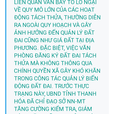
LIÊN QUAN VẪN BÀY TỎ LO NGẠI
VỀ QUY MÔ LỚN CỦA CÁC HOẠT
ĐỘNG TÁCH THỬA, THƯỜNG DIỄN
RA NGOÀI QUY HOẠCH VÀ GÂY
ẢNH HƯỞNG ĐẾN QUẢN LÝ ĐẤT
ĐAI CŨNG NHƯ GIÁ ĐẤT TẠI ĐỊA
PHƯƠNG. ĐẶC BIỆT, VIỆC VĂN
PHÒNG ĐĂNG KÝ ĐẤT ĐAI TÁCH
THỬA MÀ KHÔNG THÔNG QUA
CHÍNH QUYỀN XÃ GÂY KHÓ KHĂN
TRONG CÔNG TÁC QUẢN LÝ BIẾN
ĐỘNG ĐẤT ĐAI. TRƯỚC THỰC
TRẠNG NÀY, UBND TỈNH THANH
HÓA ĐÃ CHỈ ĐẠO SỞ NN-MT
TĂNG CƯỜNG KIỂM TRA, GIÁM