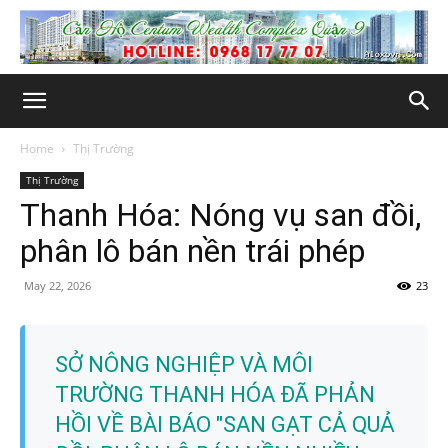
Home
Thị Trường
Thị Trường
Thanh Hóa: Nóng vụ san đồi,
phân lô bán nền trái phép
May 22, 2026
23
SỞ NÔNG NGHIỆP VÀ MÔI
TRƯỜNG THANH HÓA ĐÃ PHẢN
HỒI VỀ BÀI BÁO "SAN GẠT CẢ QUẢ