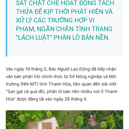
SÁT CHẶT CHẼ HOẠT ĐỘNG TÁCH
THỬA ĐỂ KỊP THỜI PHÁT HIỆN VÀ
XỬ LÝ CÁC TRƯỜNG HỢP VI
PHẠM, NGĂN CHẶN TÌNH TRẠNG
"LÁCH LUẬT" PHÂN LÔ BÁN NỀN.
Vào ngày 19 tháng 5, Báo
Người Lao Động
đã tiếp nhận
văn bản phản hồi chính thức từ Sở Nông nghiệp và Môi
trường (NN-MT) tỉnh Thanh Hóa, liên quan đến bài viết
“San gạt cả quả đồi, phân lô bán nền nhiều nơi ở Thanh
Hóa” được đăng tải vào ngày 28 tháng 4.