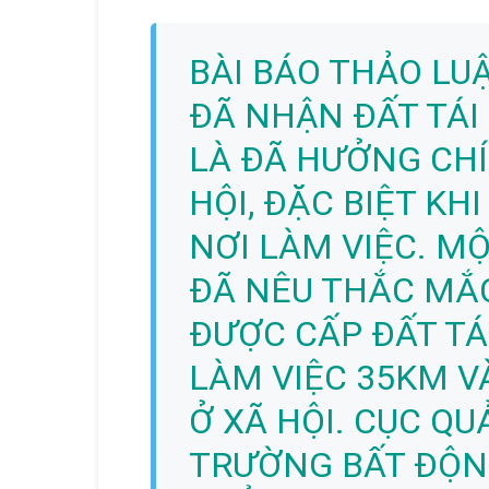
BÀI BÁO THẢO LUẬ
ĐÃ NHẬN ĐẤT TÁI
LÀ ĐÃ HƯỞNG CHÍ
HỘI, ĐẶC BIỆT KH
NƠI LÀM VIỆC. MỘ
ĐÃ NÊU THẮC MẮC
ĐƯỢC CẤP ĐẤT TÁ
LÀM VIỆC 35KM 
Ở XÃ HỘI. CỤC QU
TRƯỜNG BẤT ĐỘN