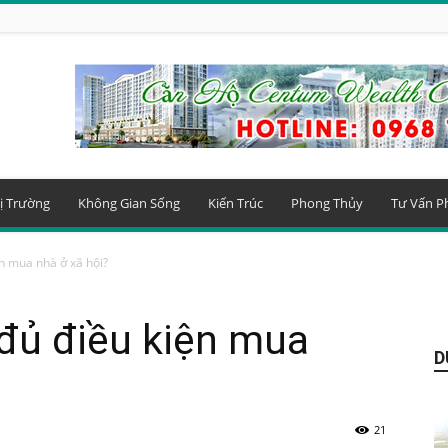
ị Trường
Không Gian Sống
Kiến Trúc
Phong Thủy
Tư Vấn P
ện mua nhà ở xã hội?
 đủ điều kiện mua
D
21