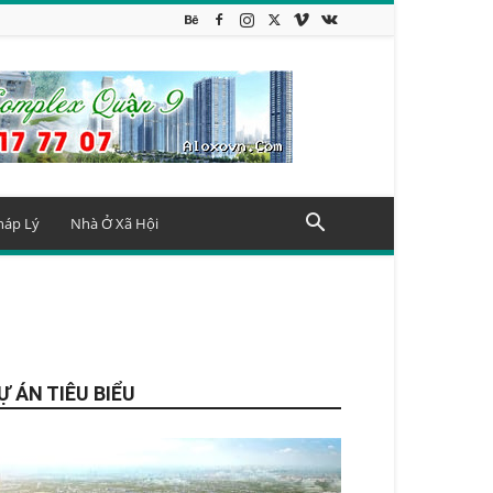
háp Lý
Nhà Ở Xã Hội
Ự ÁN TIÊU BIỂU