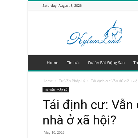
Saturday, August 8, 2026
KyLanLand.Net
–
Tin
tức
Bất
Động
Sản
Home
Tin tức
Dự án Bất Động Sản
Th
24/7
Home
Tư Vấn Pháp Lý
Tái định cư: Vẫn đủ điều ki
Tư Vấn Pháp Lý
Tái định cư: Vẫn
nhà ở xã hội?
May 10, 2026