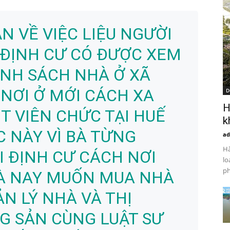
N VỀ VIỆC LIỆU NGƯỜI
 ĐỊNH CƯ CÓ ĐƯỢC XEM
NH SÁCH NHÀ Ở XÃ
I NƠI Ở MỚI CÁCH XA
D
H
T VIÊN CHỨC TẠI HUẾ
k
 NÀY VÌ BÀ TỪNG
ad
Hà
I ĐỊNH CƯ CÁCH NƠI
lo
ph
VÀ NAY MUỐN MUA NHÀ
ẢN LÝ NHÀ VÀ THỊ
G SẢN CÙNG LUẬT SƯ