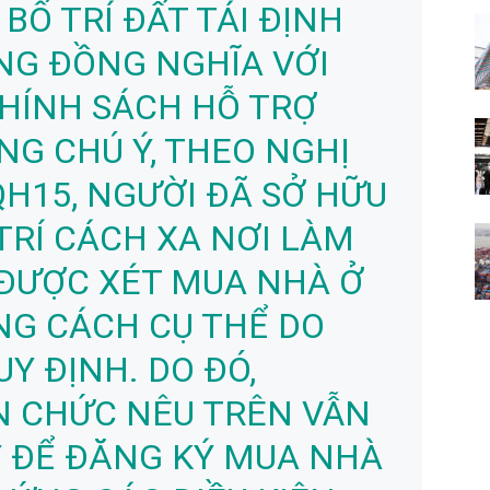
BỐ TRÍ ĐẤT TÁI ĐỊNH
NG ĐỒNG NGHĨA VỚI
HÍNH SÁCH HỖ TRỢ
NG CHÚ Ý, THEO NGHỊ
QH15, NGƯỜI ĐÃ SỞ HỮU
TRÍ CÁCH XA NƠI LÀM
 ĐƯỢC XÉT MUA NHÀ Ở
ẢNG CÁCH CỤ THỂ DO
Y ĐỊNH. DO ĐÓ,
N CHỨC NÊU TRÊN VẪN
Ý ĐỂ ĐĂNG KÝ MUA NHÀ