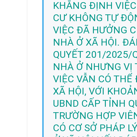
KHẲNG ĐỊNH VIỆC 
CƯ KHÔNG TỰ ĐỘ
VIỆC ĐÃ HƯỞNG C
NHÀ Ở XÃ HỘI. ĐÁ
QUYẾT 201/2025/
NHÀ Ở NHƯNG VỊ 
VIỆC VẪN CÓ THỂ
XÃ HỘI, VỚI KHO
UBND CẤP TỈNH QU
TRƯỜNG HỢP VIÊ
CÓ CƠ SỞ PHÁP L