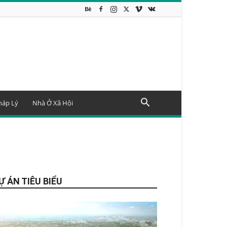
háp Lý
Nhà Ở Xã Hội
Ự ÁN TIÊU BIỂU