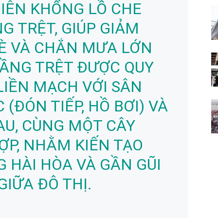
IÊN KHỔNG LỒ CHE
G TRỆT, GIÚP GIẢM
È VÀ CHẮN MƯA LỚN
TẦNG TRỆT ĐƯỢC QUY
LIỀN MẠCH VỚI SÂN
(ĐÓN TIẾP, HỒ BƠI) VÀ
AU, CÙNG MỘT CÂY
ỢP, NHẰM KIẾN TẠO
 HÀI HÒA VÀ GẦN GŨI
GIỮA ĐÔ THỊ.