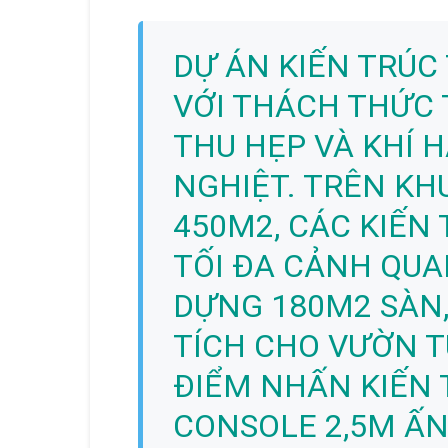
DỰ ÁN KIẾN TRÚC 
VỚI THÁCH THỨC 
THU HẸP VÀ KHÍ 
NGHIỆT. TRÊN KH
450M2, CÁC KIẾN 
TỐI ĐA CẢNH QUA
DỰNG 180M2 SÀN,
TÍCH CHO VƯỜN T
ĐIỂM NHẤN KIẾN 
CONSOLE 2,5M ẤN