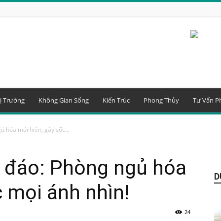
ị Trường
Không Gian Sống
Kiến Trúc
Phong Thủy
Tư Vấn P
ủ hóa mái hiên, gây sốc...
c đáo: Phòng ngủ hóa
D
c mọi ánh nhìn!
24