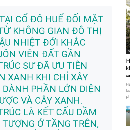
TẠI CỐ ĐÔ HUẾ ĐỐI MẶT
TỪ KHÔNG GIAN ĐÔ THỊ
HẬU NHIỆT ĐỚI KHẮC
UÔN VIÊN ĐẤT GẦN
D
H
TRÚC SƯ ĐÃ ƯU TIÊN
k
N XANH KHI CHỈ XÂY
ad
Hà
 DÀNH PHẦN LỚN DIỆN
lo
ph
ƯỢC VÀ CÂY XANH.
TRÚC LÀ KẾT CẤU DẦM
 TƯỢNG Ở TẦNG TRÊN,