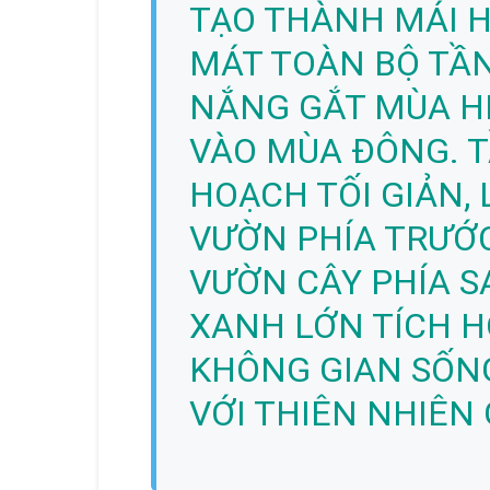
TẠO THÀNH MÁI H
MÁT TOÀN BỘ TẦN
NẮNG GẮT MÙA H
VÀO MÙA ĐÔNG. 
HOẠCH TỐI GIẢN, 
VƯỜN PHÍA TRƯỚC 
VƯỜN CÂY PHÍA S
XANH LỚN TÍCH H
KHÔNG GIAN SỐNG
VỚI THIÊN NHIÊN 