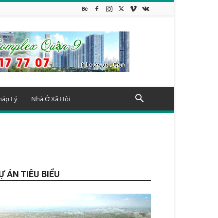
háp Lý
Nhà Ở Xã Hội
Ự ÁN TIÊU BIỂU