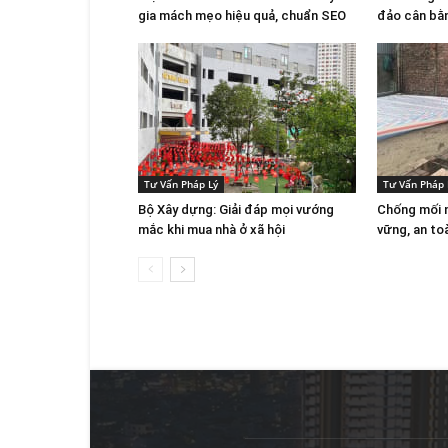
gia mách mẹo hiệu quả, chuẩn SEO
đảo cân bằ
Tư Vấn Pháp Lý
Tư Vấn Pháp 
Bộ Xây dựng: Giải đáp mọi vướng
Chống mối 
mắc khi mua nhà ở xã hội
vững, an toà