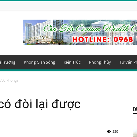
ị Trường
Không Gian Sống
Kiến Trúc
Phong Thủy
Tư Vấn P
được không?
có đòi lại được
D
330