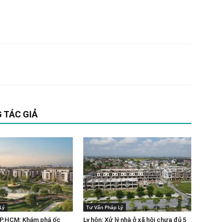
 TÁC GIẢ
Lý
Tư Vấn Pháp Lý
P.HCM: Khám phá ốc
Ly hôn: Xử lý nhà ở xã hội chưa đủ 5