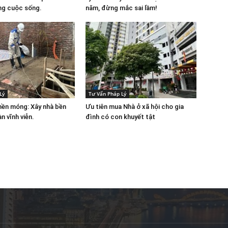
ng cuộc sống.
năm, đừng mắc sai lầm!
Lý
Tư Vấn Pháp Lý
nền móng: Xây nhà bền
Ưu tiên mua Nhà ở xã hội cho gia
n vĩnh viễn.
đình có con khuyết tật