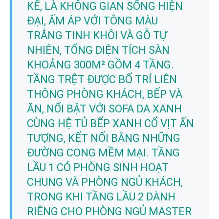
KẾ, LÀ KHÔNG GIAN SỐNG HIỆN
ĐẠI, ẤM ÁP VỚI TÔNG MÀU
TRẮNG TINH KHÔI VÀ GỖ TỰ
NHIÊN, TỔNG DIỆN TÍCH SÀN
KHOẢNG 300M² GỒM 4 TẦNG.
TẦNG TRỆT ĐƯỢC BỐ TRÍ LIÊN
THÔNG PHÒNG KHÁCH, BẾP VÀ
ĂN, NỔI BẬT VỚI SOFA DA XANH
CÙNG HỆ TỦ BẾP XANH CỔ VỊT ẤN
TƯỢNG, KẾT NỐI BẰNG NHỮNG
ĐƯỜNG CONG MỀM MẠI. TẦNG
LẦU 1 CÓ PHÒNG SINH HOẠT
CHUNG VÀ PHÒNG NGỦ KHÁCH,
TRONG KHI TẦNG LẦU 2 DÀNH
RIÊNG CHO PHÒNG NGỦ MASTER