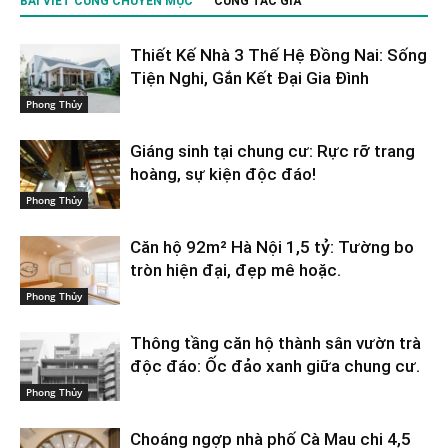
BÀI VIẾT CÙNG CHUYÊN MỤC
CÙNG TÁC GIẢ
Thiết Kế Nhà 3 Thế Hệ Đồng Nai: Sống
Tiện Nghi, Gắn Kết Đại Gia Đình
Phong Thủy
Giáng sinh tại chung cư: Rực rỡ trang
hoàng, sự kiện độc đáo!
Phong Thủy
Căn hộ 92m² Hà Nội 1,5 tỷ: Tường bo
tròn hiện đại, đẹp mê hoặc.
Phong Thủy
Thông tầng căn hộ thành sân vườn trà
độc đáo: Ốc đảo xanh giữa chung cư.
Phong Thủy
Choáng ngợp nhà phố Cà Mau chi 4,5